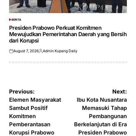
BERITA
POSTED
IN
Presiden Prabowo Perkuat Komitmen
Mewujudkan Pemerintahan Daerah yang Bersih
dari Korupsi
August 7, 2026
Admin Kupang Daily
Posted
Posted
on
by
Post
Previous:
Next:
navigation
Elemen Masyarakat
Ibu Kota Nusantara
Sambut Positif
Memasuki Tahap
Komitmen
Pembangunan
Pemberantasan
Berkelanjutan di Era
Korupsi Prabowo
Presiden Prabowo