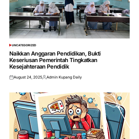
UNCATEGORIZED
POSTED
IN
Naikkan Anggaran Pendidikan, Bukti
Keseriusan Pemerintah Tingkatkan
Kesejahteraan Pendidik
August 24, 2025
Admin Kupang Daily
Posted
Posted
on
by