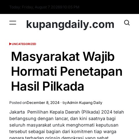
Skip
Today: Friday, August 7 2026
9
:
10
:
06
PM
to
content
kupangdaily.com
UNCATEGORIZED
POSTED
IN
Masyarakat Wajib
Hormati Penetapan
Hasil Pilkada
Posted on
December 8, 2024
by
Admin Kupang Daily
Jakarta  Pemilihan Kepala Daerah (Pilkada) 2024 telah
berlangsung dengan lancar, dan kini saatnya bagi
seluruh masyarakat untuk menghormati keputusan
tersebut sebagai bagian dari komitmen tiap warga
negara terhadap prinsip demokrasi yang sehat.