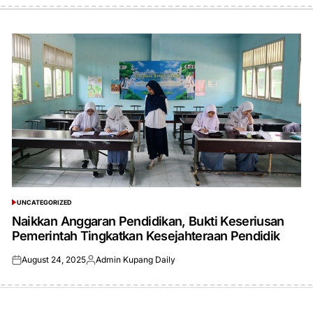
UNCATEGORIZED
POSTED
IN
Naikkan Anggaran Pendidikan, Bukti Keseriusan
Pemerintah Tingkatkan Kesejahteraan Pendidik
August 24, 2025
Admin Kupang Daily
Posted
Posted
on
by