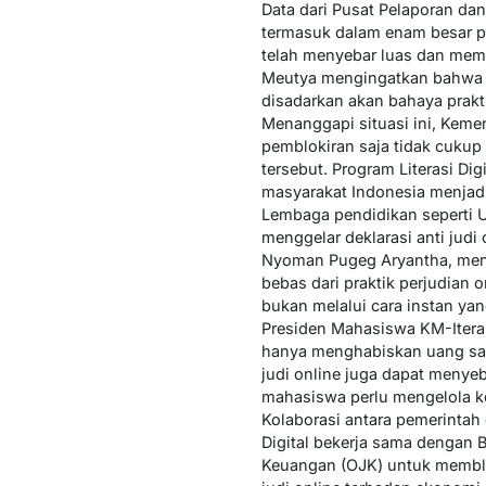
Data dari Pusat Pelaporan d
termasuk dalam enam besar pro
telah menyebar luas dan meme
Meutya mengingatkan bahwa a
disadarkan akan bahaya prakti
Menanggapi situasi ini, Kemen
pemblokiran saja tidak cukup
tersebut. Program Literasi Di
masyarakat Indonesia menjad
Lembaga pendidikan seperti Un
menggelar deklarasi anti judi 
Nyoman Pugeg Aryantha, mene
bebas dari praktik perjudian 
bukan melalui cara instan yang
Presiden Mahasiswa KM-Itera
hanya menghabiskan uang saku
judi online juga dapat menye
mahasiswa perlu mengelola k
Kolaborasi antara pemerintah
Digital bekerja sama dengan Ba
Keuangan (OJK) untuk memblok