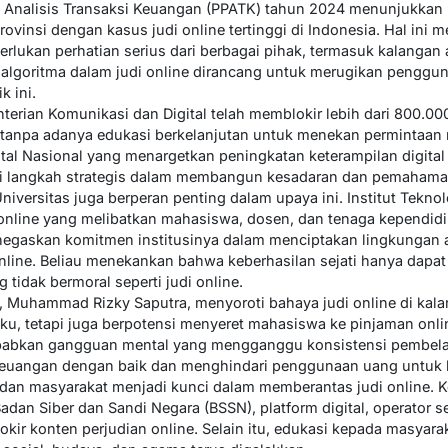
an Analisis Transaksi Keuangan (PPATK) tahun 2024 menunjukkan
vinsi dengan kasus judi online tertinggi di Indonesia. Hal ini 
rlukan perhatian serius dari berbagai pihak, termasuk kalanga
lgoritma dalam judi online dirancang untuk merugikan penggun
k ini.
terian Komunikasi dan Digital telah memblokir lebih dari 800.000
 tanpa adanya edukasi berkelanjutan untuk menekan permintaan
gital Nasional yang menargetkan peningkatan keterampilan digital 
i langkah strategis dalam membangun kesadaran dan pemahaman 
iversitas juga berperan penting dalam upaya ini. Institut Teknolo
online yang melibatkan mahasiswa, dosen, dan tenaga kependidikan.
gaskan komitmen institusinya dalam menciptakan lingkungan 
online. Beliau menekankan bahwa keberhasilan sejati hanya dapat d
 tidak bermoral seperti judi online.
, Muhammad Rizky Saputra, menyoroti bahaya judi online di kal
, tetapi juga berpotensi menyeret mahasiswa ke pinjaman online
babkan gangguan mental yang mengganggu konsistensi pembelaja
euangan dengan baik dan menghindari penggunaan uang untuk ha
 dan masyarakat menjadi kunci dalam memberantas judi online. 
dan Siber dan Sandi Negara (BSSN), platform digital, operator sel
ir konten perjudian online. Selain itu, edukasi kepada masyar