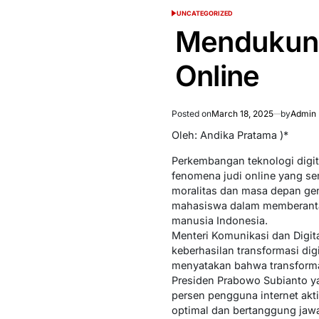
UNCATEGORIZED
POSTED
IN
Mendukung
Online
Posted on
March 18, 2025
by
Admin 
Oleh: Andika Pratama )*
Perkembangan teknologi digi
fenomena judi online yang se
moralitas dan masa depan ge
mahasiswa dalam memberantas 
manusia Indonesia.
Menteri Komunikasi dan Digit
keberhasilan transformasi dig
menyatakan bahwa transformasi
Presiden Prabowo Subianto y
persen pengguna internet aktif
optimal dan bertanggung jaw