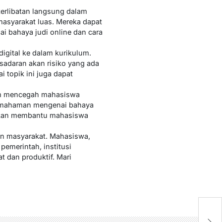
terlibatan langsung dalam
 masyarakat luas. Mereka dapat
i bahaya judi online dan cara
digital ke dalam kurikulum.
adaran akan risiko yang ada
i topik ini juga dapat
lam mencegah mahasiswa
 pemahaman mengenai bahaya
 akan membantu mahasiswa
en masyarakat. Mahasiswa,
pemerintah, institusi
t dan produktif. Mari
J
R