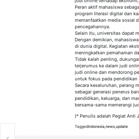
judi online terhadap ekonomi,
Peran aktif mahasiswa sebaga
program literasi digital dan 
memanfaatkan media sosial da
pencegahannya.
Selain itu, universitas dapat 
Dengan demikian, mahasiswa 
di dunia digital. Kegiatan eks
meningkatkan pemahaman dan 
Tidak kalah penting, dukung
terjerumus ke dalam judi onl
judi online dan mendorong p
untuk fokus pada pendidikan 
Secara keseluruhan, perang m
sebagai generasi penerus bang
pendidikan, keluarga, dan mas
bersama-sama memerangi judi
)* Penulis adalah Pegiat Anti 
Tagged
Indonesia
,
news
,
update