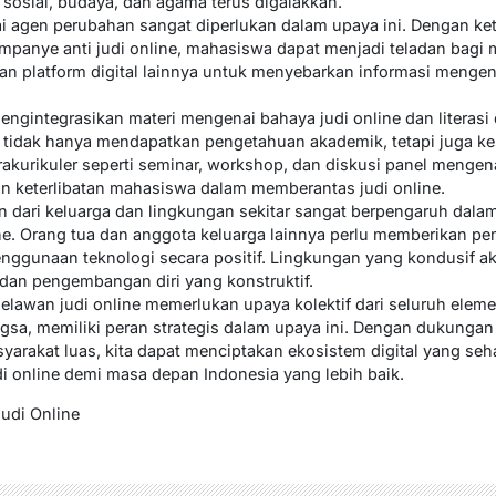
 sosial, budaya, dan agama terus digalakkan.
i agen perubahan sangat diperlukan dalam upaya ini. Dengan ke
kampanye anti judi online, mahasiswa dapat menjadi teladan bagi
n platform digital lainnya untuk menyebarkan informasi mengena
mengintegrasikan materi mengenai bahaya judi online dan literasi 
tidak hanya mendapatkan pengetahuan akademik, tetapi juga kes
trakurikuler seperti seminar, workshop, dan diskusi panel mengena
keterlibatan mahasiswa dalam memberantas judi online.
an dari keluarga dan lingkungan sekitar sangat berpengaruh da
ine. Orang tua dan anggota keluarga lainnya perlu memberikan
enggunaan teknologi secara positif. Lingkungan yang kondusif
dan pengembangan diri yang konstruktif.
elawan judi online memerlukan upaya kolektif dari seluruh elem
sa, memiliki peran strategis dalam upaya ini. Dengan dukungan 
yarakat luas, kita dapat menciptakan ekosistem digital yang seha
 online demi masa depan Indonesia yang lebih baik.
Judi Online