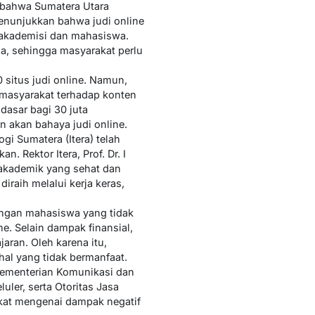
 bahwa Sumatera Utara
menunjukkan bahwa judi online
n akademisi dan mahasiswa.
a, sehingga masyarakat perlu
 situs judi online. Namun,
 masyarakat terhadap konten
dasar bagi 30 juta
akan bahaya judi online.
gi Sumatera (Itera) telah
 Rektor Itera, Prof. Dr. I
akademik yang sehat dan
iraih melalui kerja keras,
angan mahasiswa yang tidak
. Selain dampak finansial,
ran. Oleh karena itu,
l yang tidak bermanfaat.
Kementerian Komunikasi dan
uler, serta Otoritas Jasa
akat mengenai dampak negatif