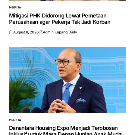
BERITA
POSTED
IN
Mitigasi PHK Didorong Lewat Pemetaan
Perusahaan agar Pekerja Tak Jadi Korban
August 8, 2026
Admin Kupang Daily
Posted
Posted
on
by
BERITA
POSTED
IN
Danantara Housing Expo Menjadi Terobosan
Inklusif untuk Masa Depan Hunian Anak Muda