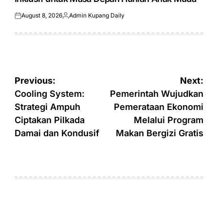
August 8, 2026
Admin Kupang Daily
Posted
Posted
on
by
Post
Previous:
Next:
navigation
Cooling System:
Pemerintah Wujudkan
Strategi Ampuh
Pemerataan Ekonomi
Ciptakan Pilkada
Melalui Program
Damai dan Kondusif
Makan Bergizi Gratis