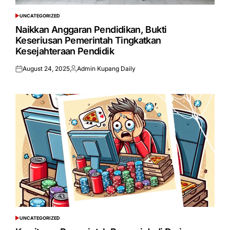
UNCATEGORIZED
POSTED
IN
Naikkan Anggaran Pendidikan, Bukti
Keseriusan Pemerintah Tingkatkan
Kesejahteraan Pendidik
August 24, 2025
Admin Kupang Daily
Posted
Posted
on
by
UNCATEGORIZED
POSTED
IN