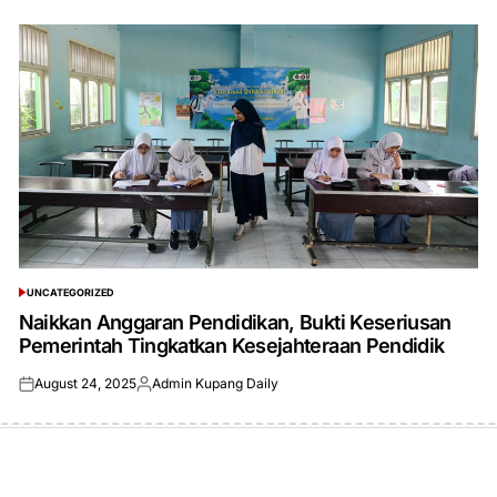
UNCATEGORIZED
POSTED
IN
Naikkan Anggaran Pendidikan, Bukti Keseriusan
Pemerintah Tingkatkan Kesejahteraan Pendidik
August 24, 2025
Admin Kupang Daily
Posted
Posted
on
by