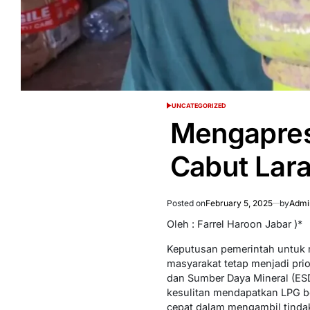
UNCATEGORIZED
POSTED
IN
Mengapres
Cabut Lar
Posted on
February 5, 2025
by
Admi
Oleh : Farrel Haroon Jabar )*
Keputusan pemerintah untuk
masyarakat tetap menjadi prio
dan Sumber Daya Mineral (ES
kesulitan mendapatkan LPG be
cepat dalam mengambil tindak