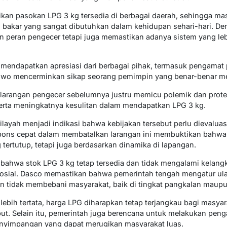
an pasokan LPG 3 kg tersedia di berbagai daerah, sehingga ma
bakar yang sangat dibutuhkan dalam kehidupan sehari-hari. Den
n peran pengecer tetapi juga memastikan adanya sistem yang lebi
 mendapatkan apresiasi dari berbagai pihak, termasuk pengamat p
wo mencerminkan sikap seorang pemimpin yang benar-benar men
elarangan pengecer sebelumnya justru memicu polemik dan protes
 serta meningkatnya kesulitan dalam mendapatkan LPG 3 kg.
ilayah menjadi indikasi bahwa kebijakan tersebut perlu dievaluas
pons cepat dalam membatalkan larangan ini membuktikan bahwa 
tertutup, tetapi juga berdasarkan dinamika di lapangan.
bahwa stok LPG 3 kg tetap tersedia dan tidak mengalami kelan
sosial. Dasco memastikan bahwa pemerintah tengah mengatur ulan
dan tidak membebani masyarakat, baik di tingkat pangkalan maup
lebih tertata, harga LPG diharapkan tetap terjangkau bagi masy
but. Selain itu, pemerintah juga berencana untuk melakukan pen
 penyimpangan yang dapat merugikan masyarakat luas.