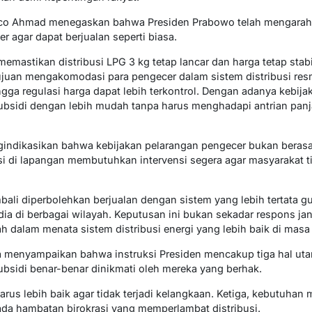
asco Ahmad menegaskan bahwa Presiden Prabowo telah mengara
 agar dapat berjualan seperti biasa.
memastikan distribusi LPG 3 kg tetap lancar dan harga tetap stabi
tujuan mengakomodasi para pengecer dalam sistem distribusi re
ga regulasi harga dapat lebih terkontrol. Dengan adanya kebijak
bsidi dengan lebih mudah tanpa harus menghadapi antrian panj
indikasikan bahwa kebijakan pelarangan pengecer bukan berasal
i di lapangan membutuhkan intervensi segera agar masyarakat t
mbali diperbolehkan berjualan dengan sistem yang lebih tertata 
ia di berbagai wilayah. Keputusan ini bukan sekadar respons jan
ah dalam menata sistem distribusi energi yang lebih baik di mas
a menyampaikan bahwa instruksi Presiden mencakup tiga hal utam
ubsidi benar-benar dinikmati oleh mereka yang berhak.
harus lebih baik agar tidak terjadi kelangkaan. Ketiga, kebutuha
ada hambatan birokrasi yang memperlambat distribusi.