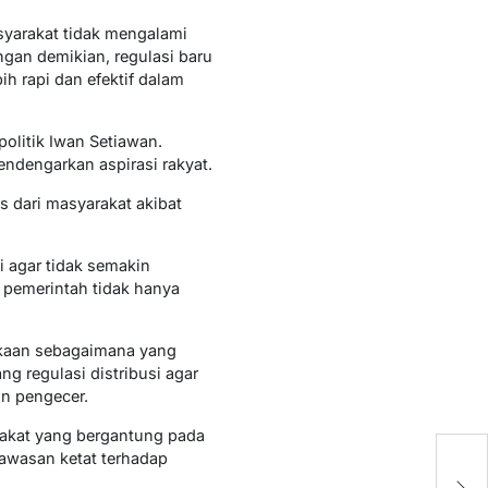
syarakat tidak mengalami
gan demikian, regulasi baru
h rapi dan efektif dalam
olitik Iwan Setiawan.
dengarkan aspirasi rakyat.
 dari masyarakat akibat
i agar tidak semakin
pemerintah tidak hanya
gkaan sebagaimana yang
g regulasi distribusi agar
un pengecer.
arakat yang bergantung pada
D
gawasan ketat terhadap
M