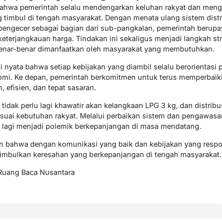
ahwa pemerintah selalu mendengarkan keluhan rakyat dan meng
timbul di tengah masyarakat. Dengan menata ulang sistem distr
ngecer sebagai bagian dari sub-pangkalan, pemerintah berup
keterjangkauan harga. Tindakan ini sekaligus menjadi langkah s
benar-benar dimanfaatkan oleh masyarakat yang membutuhkan.
i nyata bahwa setiap kebijakan yang diambil selalu berorientasi 
omi. Ke depan, pemerintah berkomitmen untuk terus memperbaiki r
, efisien, dan tepat sasaran.
idak perlu lagi khawatir akan kelangkaan LPG 3 kg, dan distribus
esuai kebutuhan rakyat. Melalui perbaikan sistem dan pengawasan
ak lagi menjadi polemik berkepanjangan di masa mendatang.
n bahwa dengan komunikasi yang baik dan kebijakan yang respon
imbulkan keresahan yang berkepanjangan di tengah masyarakat. 
r Ruang Baca Nusantara