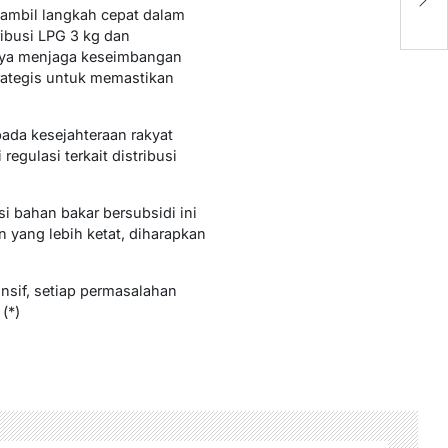
Gr
ambil langkah cepat dalam
ibusi LPG 3 kg dan
aya menjaga keseimbangan
trategis untuk memastikan
pada kesejahteraan rakyat
egulasi terkait distribusi
i bahan bakar bersubsidi ini
 yang lebih ketat, diharapkan
sif, setiap permasalahan
(*)