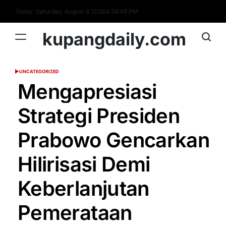
Skip
Today: Saturday, August 8 2026
4
:
39
:
49
PM
to
content
kupangdaily.com
UNCATEGORIZED
POSTED
IN
Mengapresiasi
Strategi Presiden
Prabowo Gencarkan
Hilirisasi Demi
Keberlanjutan
Pemerataan