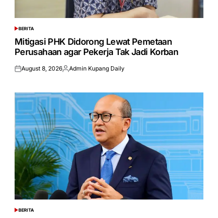
BERITA
POSTED
IN
Mitigasi PHK Didorong Lewat Pemetaan
Perusahaan agar Pekerja Tak Jadi Korban
August 8, 2026
Admin Kupang Daily
Posted
Posted
on
by
BERITA
POSTED