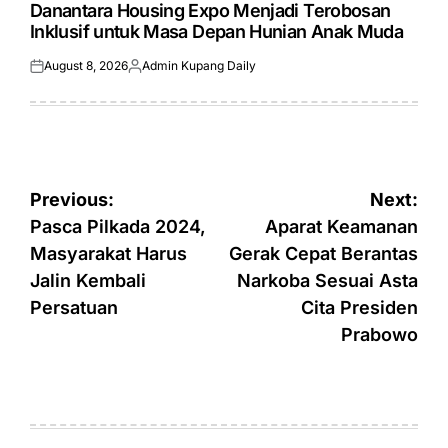
IN
Danantara Housing Expo Menjadi Terobosan
Inklusif untuk Masa Depan Hunian Anak Muda
August 8, 2026
Admin Kupang Daily
Posted
Posted
on
by
Post
Previous:
Next:
navigation
Pasca Pilkada 2024,
Aparat Keamanan
Masyarakat Harus
Gerak Cepat Berantas
Jalin Kembali
Narkoba Sesuai Asta
Persatuan
Cita Presiden
Prabowo