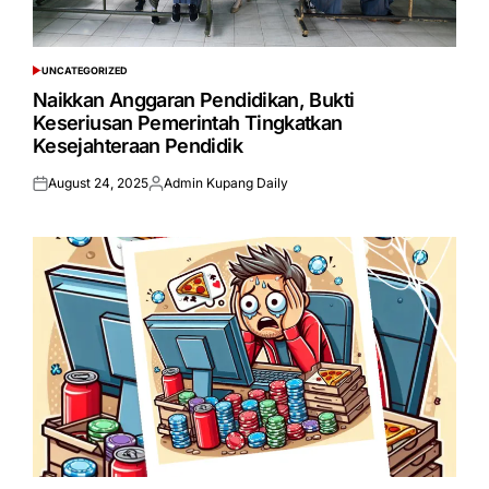
UNCATEGORIZED
POSTED
IN
Naikkan Anggaran Pendidikan, Bukti
Keseriusan Pemerintah Tingkatkan
Kesejahteraan Pendidik
August 24, 2025
Admin Kupang Daily
Posted
Posted
on
by