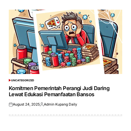
on
by
UNCATEGORIZED
POSTED
IN
Komitmen Pemerintah Perangi Judi Daring
Lewat Edukasi Pemanfaatan Bansos
August 24, 2025
Admin Kupang Daily
Posted
Posted
on
by