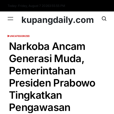
Skip
Today: Friday, August 7 2026
3
:
55
:
56
PM
to
content
kupangdaily.com
UNCATEGORIZED
POSTED
IN
Narkoba Ancam
Generasi Muda,
Pemerintahan
Presiden Prabowo
Tingkatkan
Pengawasan