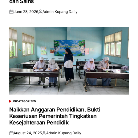
dan Sains
June 28, 2026
Admin Kupang Daily
Posted
Posted
on
by
UNCATEGORIZED
POSTED
IN
Naikkan Anggaran Pendidikan, Bukti
Keseriusan Pemerintah Tingkatkan
Kesejahteraan Pendidik
August 24, 2025
Admin Kupang Daily
Posted
Posted