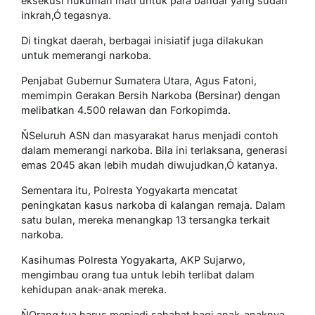
eksekusi hukuman mati untuk para bandar yang sudah
inkrah,Ó tegasnya.
Di tingkat daerah, berbagai inisiatif juga dilakukan
untuk memerangi narkoba.
Penjabat Gubernur Sumatera Utara, Agus Fatoni,
memimpin Gerakan Bersih Narkoba (Bersinar) dengan
melibatkan 4.500 relawan dan Forkopimda.
ŇSeluruh ASN dan masyarakat harus menjadi contoh
dalam memerangi narkoba. Bila ini terlaksana, generasi
emas 2045 akan lebih mudah diwujudkan,Ó katanya.
Sementara itu, Polresta Yogyakarta mencatat
peningkatan kasus narkoba di kalangan remaja. Dalam
satu bulan, mereka menangkap 13 tersangka terkait
narkoba.
Kasihumas Polresta Yogyakarta, AKP Sujarwo,
mengimbau orang tua untuk lebih terlibat dalam
kehidupan anak-anak mereka.
ŇOrang tua harus menjadi sahabat bagi anak-anaknya