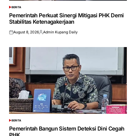
BERITA
POSTED
IN
Pemerintah Perkuat Sinergi Mitigasi PHK Demi
Stabilitas Ketenagakerjaan
August 8, 2026
Admin Kupang Daily
Posted
Posted
on
by
BERITA
POSTED
IN
Pemerintah Bangun Sistem Deteksi Dini Cegah
PHK