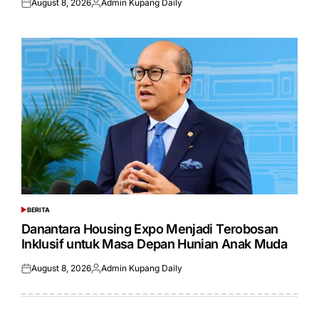
August 8, 2026
Admin Kupang Daily
Posted
Posted
on
by
BERITA
POSTED
IN
Danantara Housing Expo Menjadi Terobosan
Inklusif untuk Masa Depan Hunian Anak Muda
August 8, 2026
Admin Kupang Daily
Posted
Posted
on
by