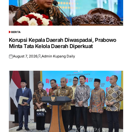
BERITA
POSTED
IN
Korupsi Kepala Daerah Diwaspadai, Prabowo
Minta Tata Kelola Daerah Diperkuat
August 7, 2026
Admin Kupang Daily
Posted
Posted
on
by