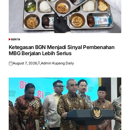
BERITA
POSTED
IN
Ketegasan BGN Menjadi Sinyal Pembenahan
MBG Berjalan Lebih Serius
August 7, 2026
Admin Kupang Daily
Posted
Posted
on
by