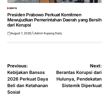
BERITA
POSTED
IN
Presiden Prabowo Perkuat Komitmen
Mewujudkan Pemerintahan Daerah yang Bersih
dari Korupsi
August 7, 2026
Admin Kupang Daily
Posted
Posted
on
by
Post
Previous:
Next:
navigation
Kebijakan Bansos
Berantas Korupsi dari
2026 Perkuat Daya
Hulunya, Pendekatan
Beli dan Ketahanan
Sistemik Diperkuat
Sosial