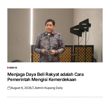
on
by
BERITA
POSTED
IN
Menjaga Daya Beli Rakyat adalah Cara
Pemerintah Mengisi Kemerdekaan
August 6, 2026
Admin Kupang Daily
Posted
Posted
on
by