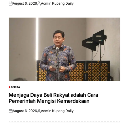
August 6, 2026
Admin Kupang Daily
Posted
Posted
on
by
BERITA
POSTED
IN
Menjaga Daya Beli Rakyat adalah Cara
Pemerintah Mengisi Kemerdekaan
August 6, 2026
Admin Kupang Daily
Posted
Posted
on
by