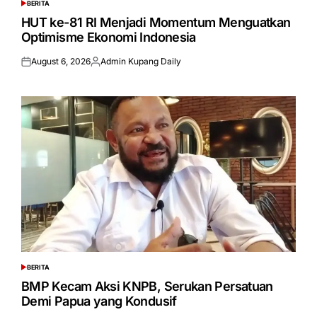
BERITA
POSTED
IN
HUT ke-81 RI Menjadi Momentum Menguatkan
Optimisme Ekonomi Indonesia
August 6, 2026
Admin Kupang Daily
Posted
Posted
on
by
BERITA
POSTED
IN
BMP Kecam Aksi KNPB, Serukan Persatuan
Demi Papua yang Kondusif