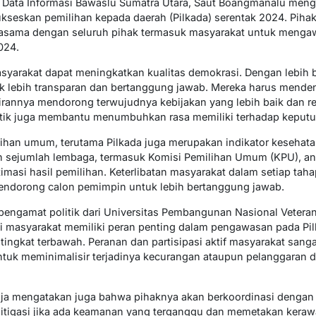
 Data Informasi Bawaslu Sumatra Utara, Saut Boangmanalu menga
kseskan pemilihan kepada daerah (Pilkada) serentak 2024. Piha
jasama dengan seluruh pihak termasuk masyarakat untuk mengaw
024.
masyarakat dapat meningkatkan kualitas demokrasi. Dengan lebih b
k lebih transparan dan bertanggung jawab. Mereka harus mende
lirannya mendorong terwujudnya kebijakan yang lebih baik dan rele
itik juga membantu menumbuhkan rasa memiliki terhadap keputu
ilihan umum, terutama Pilkada juga merupakan indikator kesehat
eh sejumlah lembaga, termasuk Komisi Pemilihan Umum (KPU), ang
timasi hasil pemilihan. Keterlibatan masyarakat dalam setiap tahap
ndorong calon pemimpin untuk lebih bertanggung jawab.
pengamat politik dari Universitas Pembangunan Nasional Veteran
 masyarakat memiliki peran penting dalam pengawasan pada Pilk
tingkat terbawah. Peranan dan partisipasi aktif masyarakat sang
uk meminimalisir terjadinya kecurangan ataupun pelanggaran d
ja mengatakan juga bahwa pihaknya akan berkoordinasi dengan s
itigasi jika ada keamanan yang terganggu dan memetakan keraw