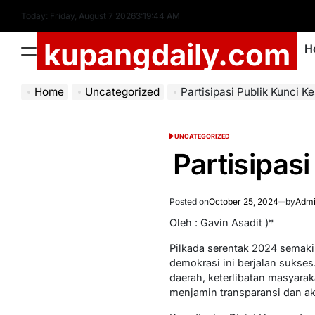
Skip
Today: Friday, August 7 2026
3
:
19
:
45
AM
to
kupangdaily.com
content
H
Menu
Home
Uncategorized
Partisipasi Publik Kunci K
UNCATEGORIZED
POSTED
IN
Partisipas
Posted on
October 25, 2024
by
Admi
Oleh : Gavin Asadit )*
Pilkada serentak 2024 semakin
demokrasi ini berjalan sukse
daerah, keterlibatan masyarak
menjamin transparansi dan ak