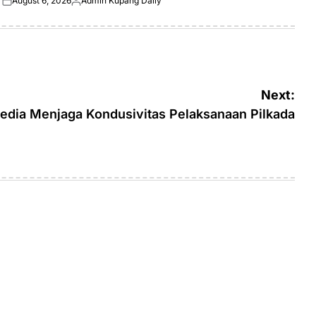
August 6, 2026
Admin Kupang Daily
Posted
Posted
on
by
Next:
edia Menjaga Kondusivitas Pelaksanaan Pilkada