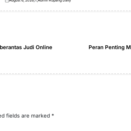
August 6, 2026
Admin Kupang Daily
Posted
Posted
on
by
erantas Judi Online
Peran Penting M
ed fields are marked
*