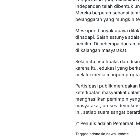
independen telah dibentuk un
Mereka berperan sebagai jemb
pelanggaran yang mungkin ter
Meskipun banyak upaya dilaku
dihadapi. Salah satunya ada
pemilih. Di beberapa daerah,
di kalangan masyarakat.
Selain itu, isu hoaks dan di
karena itu, edukasi yang berk
melalui media maupun progr
Partisipasi publik merupakan
keterlibatan masyarakat dalam
menghasilkan pemimpin yang b
masyarakat, proses demokrasi 
ini, setiap suara sangat berar
)* Penulis adalah Pemerhati 
Tagged
Indonesia
,
news
,
update