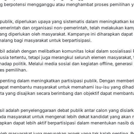
ng berpotensi mengganggu atau menghambat proses pemilihan y
publik, diperlukan upaya yang sistematis dalam meningkatkan ke
pemerintah dan organisasi non-pemerintah, telah melakukan kam
ang diperlukan oleh masyarakat. Kampanye ini diharapkan dapa
alang bagi masyarakat untuk berpartisipasi.
il adalah dengan melibatkan komunitas lokal dalam sosialisasi Pi
sia tertentu, tetapi juga merangkul seluruh elemen masyarakat
hadap politik. Melalui media sosial dan kegiatan offline, generas
ses pemilihan.
enting dalam meningkatkan partisipasi publik. Dengan memberi
apat membantu masyarakat untuk memahami isu-isu yang dihada
ita yang disajikan secara berimbang dan objektif dapat memban
il adalah penyelenggaraan debat publik antar calon yang disiark
a masyarakat untuk mengenal lebih dekat kandidat yang akan me
apkan dapat lebih aktif berpartisipasi dalam menentukan nasib d
leh masyarakat juga merupakan aspek yang tak kalah penting. B