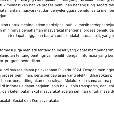
tuk memastikan bahwa proses pemilihan berlangsung secara tra
atan antara masyarakat dan penyelenggara pemilu, serta memberi
jadi.
kan untuk meningkatkan partisipasi publik, masih terdapat sej
lah minimnya pemahaman masyarakat mengenai proses pemilu da
 masih terdapat anggapan bahwa politik adalah urusan elit, yan
sinformasi juga menjadi tantangan besar yang dapat mempengaruh
elanjutan tentang pentingnya memilih dengan informasi yang bena
am-program pendidikan.
 kunci sukses dalam pelaksanaan Pilkada 2024. Dengan meningkat
 proses pemilihan, serta pengawasan yang efektif, diharapkan pil
enar-benar diinginkan oleh rakyat. Melalui kerja sama antara p
di Indonesia dapat berjalan lebih baik, lebih transparan, dan le
ti, dan keterlibatan aktif masyarakat adalah jaminan untuk masa d
Masalah Sosial dan Kemasyarakatan