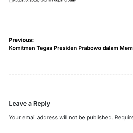
August 6, 2026
Admin Kupang Daily
Posted
Posted
on
by
Post
Previous:
navigation
Komitmen Tegas Presiden Prabowo dalam Memb
Leave a Reply
Your email address will not be published.
Requir