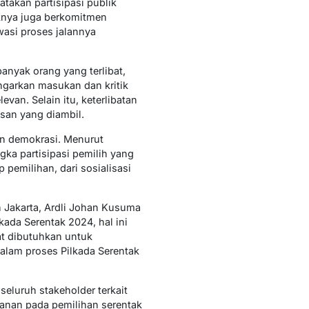
takan partisipasi publik
knya juga berkomitmen
asi proses jalannya
anyak orang yang terlibat,
ngarkan masukan dan kritik
van. Selain itu, keterlibatan
san yang diambil.
an demokrasi. Menurut
ka partisipasi pemilih yang
 pemilihan, dari sosialisasi
 Jakarta, Ardli Johan Kusuma
ada Serentak 2024, hal ini
at dibutuhkan untuk
alam proses Pilkada Serentak
eluruh stakeholder terkait
anan pada pemilihan serentak