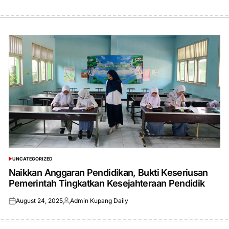
UNCATEGORIZED
POSTED
IN
Naikkan Anggaran Pendidikan, Bukti Keseriusan
Pemerintah Tingkatkan Kesejahteraan Pendidik
August 24, 2025
Admin Kupang Daily
Posted
Posted
on
by