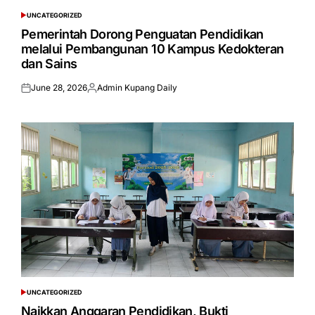
UNCATEGORIZED
POSTED
IN
Pemerintah Dorong Penguatan Pendidikan
melalui Pembangunan 10 Kampus Kedokteran
dan Sains
June 28, 2026
Admin Kupang Daily
Posted
Posted
on
by
UNCATEGORIZED
POSTED
IN
Naikkan Anggaran Pendidikan, Bukti