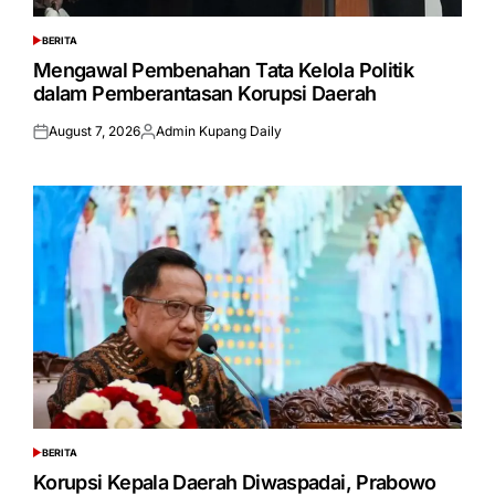
BERITA
POSTED
IN
Mengawal Pembenahan Tata Kelola Politik
dalam Pemberantasan Korupsi Daerah
August 7, 2026
Admin Kupang Daily
Posted
Posted
on
by
BERITA
POSTED
IN
Korupsi Kepala Daerah Diwaspadai, Prabowo