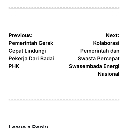
on
by
Post
Previous:
Next:
navigation
Pemerintah Gerak
Kolaborasi
Cepat Lindungi
Pemerintah dan
Pekerja Dari Badai
Swasta Percepat
PHK
Swasembada Energi
Nasional
Leave a Reply