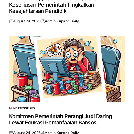
Keseriusan Pemerintah Tingkatkan
Kesejahteraan Pendidik
August 24, 2025
Admin Kupang Daily
Posted
Posted
on
by
UNCATEGORIZED
POSTED
IN
Komitmen Pemerintah Perangi Judi Daring
Lewat Edukasi Pemanfaatan Bansos
August 24, 2025
Admin Kupang Daily