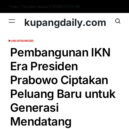
Skip
Today: Thursday, August 6 2026
11
:
54
:
54
AM
to
content
kupangdaily.com
UNCATEGORIZED
POSTED
IN
Pembangunan IKN
Era Presiden
Prabowo Ciptakan
Peluang Baru untuk
Generasi
Mendatang