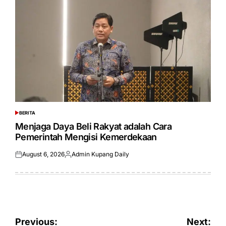
BERITA
POSTED
IN
Menjaga Daya Beli Rakyat adalah Cara
Pemerintah Mengisi Kemerdekaan
August 6, 2026
Admin Kupang Daily
Posted
Posted
on
by
Post
Previous:
Next: