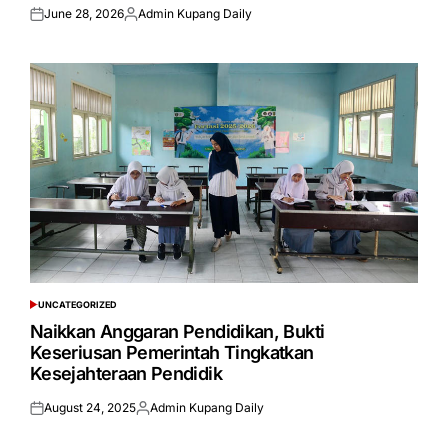
June 28, 2026
Admin Kupang Daily
Posted
Posted
on
by
UNCATEGORIZED
POSTED
IN
Naikkan Anggaran Pendidikan, Bukti
Keseriusan Pemerintah Tingkatkan
Kesejahteraan Pendidik
August 24, 2025
Admin Kupang Daily
Posted
Posted
on
by