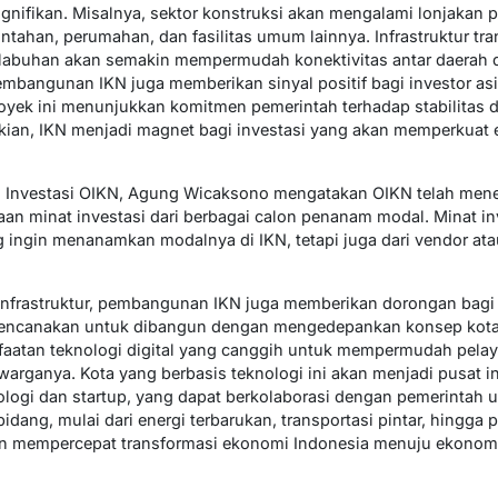
nifikan. Misalnya, sektor konstruksi akan mengalami lonjakan 
an, perumahan, dan fasilitas umum lainnya. Infrastruktur transp
pelabuhan akan semakin mempermudah konektivitas antar daerah
 Pembangunan IKN juga memberikan sinyal positif bagi investor 
royek ini menunjukkan komitmen pemerintah terhadap stabilita
kian, IKN menjadi magnet bagi investasi yang akan memperkuat 
Investasi OIKN, Agung Wicaksono mengatakan OIKN telah meneri
ataan minat investasi dari berbagai calon penanam modal. Minat in
g ingin menanamkan modalnya di IKN, tetapi juga dari vendor ata
or infrastruktur, pembangunan IKN juga memberikan dorongan ba
irencanakan untuk dibangun dengan mengedepankan konsep kota p
faatan teknologi digital yang canggih untuk mempermudah pelay
warganya. Kota yang berbasis teknologi ini akan menjadi pusat i
ogi dan startup, yang dapat berkolaborasi dengan pemerintah u
bidang, mulai dari energi terbarukan, transportasi pintar, hingga
an mempercepat transformasi ekonomi Indonesia menuju ekonomi 