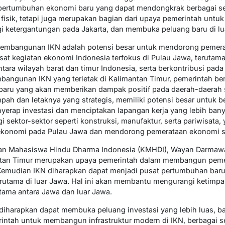
pertumbuhan ekonomi baru yang dapat mendongkrak berbagai sekt
sik, tetapi juga merupakan bagian dari upaya pemerintah untu
i ketergantungan pada Jakarta, dan membuka peluang baru di lu
 pembangunan IKN adalah potensi besar untuk mendorong peme
sat kegiatan ekonomi Indonesia terfokus di Pulau Jawa, terutama d
ra wilayah barat dan timur Indonesia, serta berkontribusi pad
bangunan IKN yang terletak di Kalimantan Timur, pemerintah be
aru yang akan memberikan dampak positif pada daerah-daerah s
pah dan letaknya yang strategis, memiliki potensi besar untuk
yerap investasi dan menciptakan lapangan kerja yang lebih ba
sektor-sektor seperti konstruksi, manufaktur, serta pariwisata,
konomi pada Pulau Jawa dan mendorong pemerataan ekonomi se
uan Mahasiswa Hindu Dharma Indonesia (KMHDI), Wayan Darma
tan Timur merupakan upaya pemerintah dalam membangun peme
. Kemudian IKN diharapkan dapat menjadi pusat pertumbuhan ba
utama di luar Jawa. Hal ini akan membantu mengurangi ketimpa
utama antara Jawa dan luar Jawa.
diharapkan dapat membuka peluang investasi yang lebih luas, b
intah untuk membangun infrastruktur modern di IKN, berbagai 