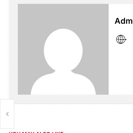
Admi
di