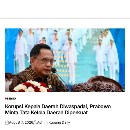
BERITA
POSTED
IN
Korupsi Kepala Daerah Diwaspadai, Prabowo
Minta Tata Kelola Daerah Diperkuat
August 7, 2026
Admin Kupang Daily
Posted
Posted
on
by