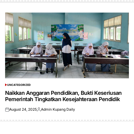
UNCATEGORIZED
POSTED
IN
Naikkan Anggaran Pendidikan, Bukti Keseriusan
Pemerintah Tingkatkan Kesejahteraan Pendidik
August 24, 2025
Admin Kupang Daily
Posted
Posted
on
by