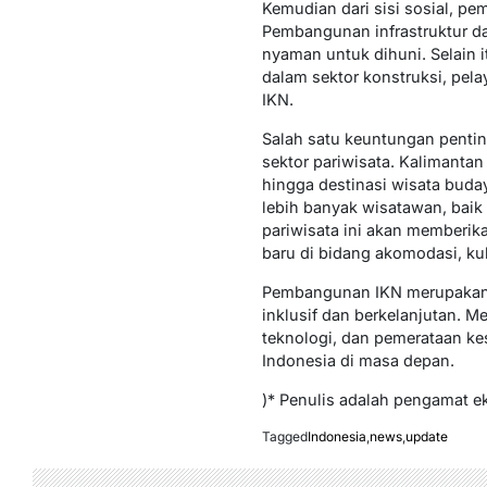
Kemudian dari sisi sosial, p
Pembangunan infrastruktur da
nyaman untuk dihuni. Selain i
dalam sektor konstruksi, pel
IKN.
Salah satu keuntungan pent
sektor pariwisata. Kalimantan
hingga destinasi wisata buda
lebih banyak wisatawan, baik
pariwisata ini akan memberik
baru di bidang akomodasi, kuli
Pembangunan IKN merupakan l
inklusif dan berkelanjutan. 
teknologi, dan pemerataan ke
Indonesia di masa depan.
)* Penulis adalah pengamat e
Tagged
Indonesia
,
news
,
update