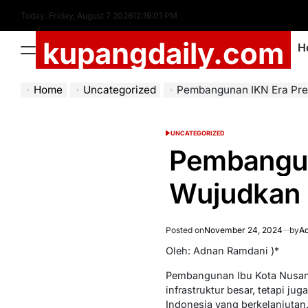
Skip
Today: Friday, August 7 2026
12
:
19
:
01
PM
to
kupangdaily.com
content
H
Menu
Home
Uncategorized
Pembangunan IKN Era Preside
UNCATEGORIZED
POSTED
IN
Pembangun
Wujudkan 
Posted on
November 24, 2024
by
Ad
Oleh: Adnan Ramdani )*
Pembangunan Ibu Kota Nusant
infrastruktur besar, tetapi 
Indonesia yang berkelanjutan