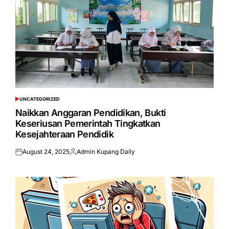
UNCATEGORIZED
POSTED
IN
Naikkan Anggaran Pendidikan, Bukti
Keseriusan Pemerintah Tingkatkan
Kesejahteraan Pendidik
August 24, 2025
Admin Kupang Daily
Posted
Posted
on
by