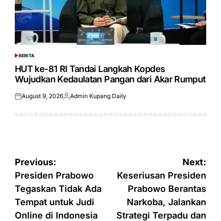
BERITA
POSTED
IN
HUT ke-81 RI Tandai Langkah Kopdes
Wujudkan Kedaulatan Pangan dari Akar Rumput
August 9, 2026
Admin Kupang Daily
Posted
Posted
on
by
Post
Previous:
Next:
navigation
Presiden Prabowo
Keseriusan Presiden
Tegaskan Tidak Ada
Prabowo Berantas
Tempat untuk Judi
Narkoba, Jalankan
Online di Indonesia
Strategi Terpadu dan