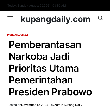
Skip
Today: Sunday, August 9 2026
11
:
03
:
31
AM
to
content
kupangdaily.com
UNCATEGORIZED
POSTED
IN
Pemberantasan
Narkoba Jadi
Prioritas Utama
Pemerintahan
Presiden Prabowo
Posted on
November 19, 2024
by
Admin Kupang Daily