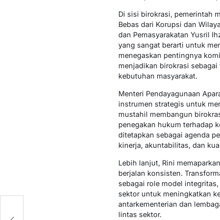
Di sisi birokrasi, pemerint
Bebas dari Korupsi dan Wilaya
dan Pemasyarakatan Yusril I
yang sangat berarti untuk mem
menegaskan pentingnya komitm
menjadikan birokrasi sebaga
kebutuhan masyarakat.
Menteri Pendayagunaan Aparat
instrumen strategis untuk men
mustahil membangun birokras
penegakan hukum terhadap keb
ditetapkan sebagai agenda pe
kinerja, akuntabilitas, dan k
Lebih lanjut, Rini memaparka
berjalan konsisten. Transform
sebagai role model integritas
sektor untuk meningkatkan ke
antarkementerian dan lembaga
ma
lintas sektor.