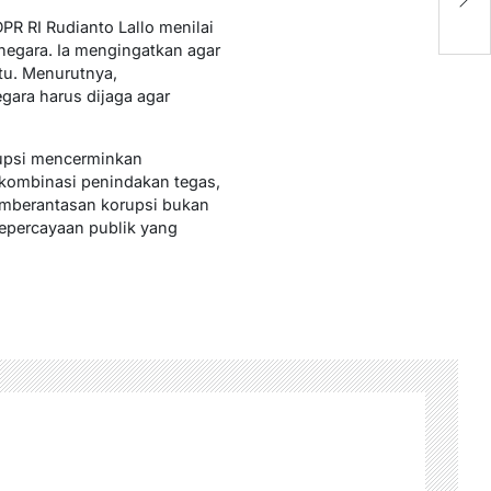
Be
PR RI Rudianto Lallo menilai
negara. Ia mengingatkan agar
ntu. Menurutnya,
gara harus dijaga agar
rupsi mencerminkan
 kombinasi penindakan tegas,
emberantasan korupsi bukan
kepercayaan publik yang