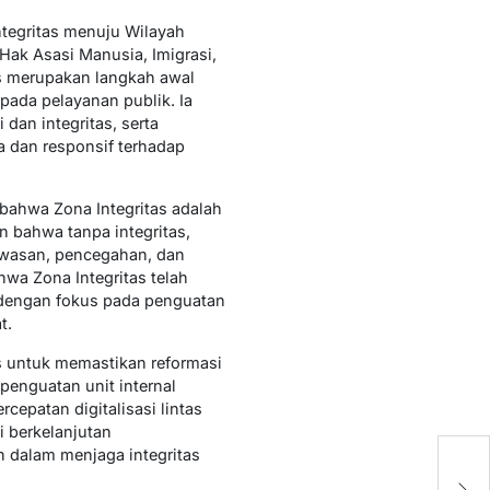
tegritas menuju Wilayah
Hak Asasi Manusia, Imigrasi,
s merupakan langkah awal
pada pelayanan publik. Ia
an integritas, serta
 dan responsif terhadap
bahwa Zona Integritas adalah
n bahwa tanpa integritas,
awasan, pencegahan, dan
wa Zona Integritas telah
, dengan fokus pada penguatan
t.
s untuk memastikan reformasi
penguatan unit internal
cepatan digitalisasi lintas
 berkelanjutan
 dalam menjaga integritas
Pe
U