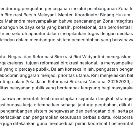
ah mendorong penguatan pencegahan melalui pembangunan Zona In
h Birokrasi Bersih Melayani. Menteri Koordinator Bidang Hukum, 
hza Mahendra menyampaikan bahwa pencanangan Zona Integrita
bangun budaya kerja yang bersih, profesional, dan berorientasi 
en seluruh aparatur dalam menjalankan tugas dengan dedikasi d
i teladan dalam membangun sistem pemerintahan yang berwibawa
ur Negara dan Reformasi Birokrasi Rini Widyantini menegaskan 
gakselerasi tujuan reformasi birokrasi nasional. Ia menyampaika
i yang dipercaya publik. Dalam konteks inilah, penguatan peng
ocoran anggaran menjadi prioritas utama. Rini menjelaskan bah
nting dalam Peta Jalan Reformasi Birokrasi Nasional 20252029
ualitas pelayanan publik yang berdampak langsung bagi masyaraka
n bahwa pemerintah telah menetapkan sejumlah langkah strategi
asi budaya kerja ditempatkan sebagai jantung perubahan, diikuti 
, pengembangan sistem pengawasan dan peringatan dini, serta per
terlacakan dan pengambilan keputusan berbasis data. Kolaborasi
 juga ditekankan guna memperkuat peran koordinatif pemerintah