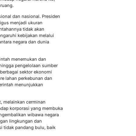
 ruang.
ional dan nasional. Presiden
igus menjadi ukuran
tahannya tidak akan
garuhi kebijakan melalui
 antara negara dan dunia
erintah menemukan dan
i hingga pengelolaan sumber
i berbagai sektor ekonomi
are lahan perkebunan dan
merintah menunjukkan
t, melainkan cerminan
adap korporasi yang membuka
engembalikan wibawa negara
ngan lingkungan dan
 tidak pandang bulu, baik