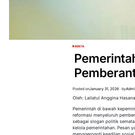
BERITA
POSTED
IN
Pemerinta
Pemberant
Posted on
January 31, 2026
by
Admi
Oleh: Lailatul Anggina Hasan
Pemerintah di bawah kepemim
reformasi menyeluruh pember
sebagai slogan politik semat
kelola pemerintahan. Pesan 
menggerogoti keadilan sosial,