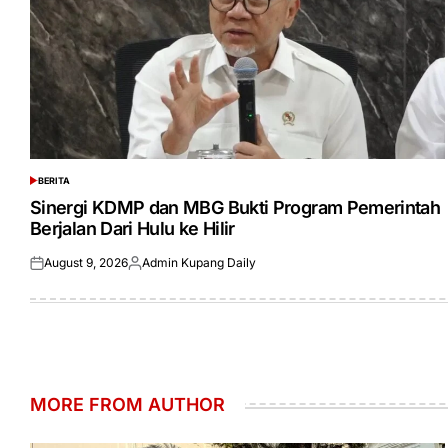
BERITA
POSTED
IN
Sinergi KDMP dan MBG Bukti Program Pemerintah
Berjalan Dari Hulu ke Hilir
August 9, 2026
Admin Kupang Daily
Posted
Posted
on
by
MORE FROM AUTHOR