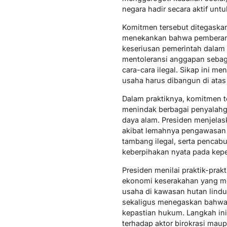
negara hadir secara aktif unt
Komitmen tersebut ditegaskan
menekankan bahwa pemberanta
keseriusan pemerintah dala
mentoleransi anggapan sebag
cara-cara ilegal. Sikap ini m
usaha harus dibangun di atas
Dalam praktiknya, komitmen 
menindak berbagai penyalahgu
daya alam. Presiden menjelaska
akibat lemahnya pengawasan d
tambang ilegal, serta pencab
keberpihakan nyata pada kepe
Presiden menilai praktik-pra
ekonomi keserakahan yang m
usaha di kawasan hutan lind
sekaligus menegaskan bahwa 
kepastian hukum. Langkah in
terhadap aktor birokrasi mau