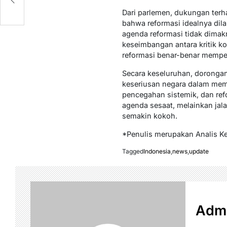
Dari parlemen, dukungan terha
bahwa reformasi idealnya dil
agenda reformasi tidak dimakn
keseimbangan antara kritik ko
reformasi benar-benar mempe
Secara keseluruhan, doronga
keseriusan negara dalam memb
pencegahan sistemik, dan re
agenda sesaat, melainkan jal
semakin kokoh.
*Penulis merupakan Analis Ke
Tagged
Indonesia
,
news
,
update
Admi