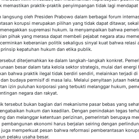
uk memastikan praktik-praktik penyimpangan tidak lagi mendapat
 langsung oleh Presiden Prabowo dalam berbagai forum internas
san korupsi merupakan pilihan yang tidak dapat ditawar, sekal
m menegakkan supremasi hukum. Ia menyampaikan bahwa pemerin
ian pihak yang merasa dapat membeli pejabat negara atau memen
encerminkan keberanian politik sekaligus sinyal kuat bahwa relasi
 prinsip kepatuhan hukum dan etika publik.
tersebut diterjemahkan ke dalam langkah-langkah konkret. Pem
naan besar dalam tata kelola sektor strategis, mulai dari energ
n bahwa praktik ilegal tidak berdiri sendiri, melainkan terjadi d
an budaya permisif di masa lalu. Melalui penyitaan jutaan hekt
utan izin puluhan korporasi yang terbukti melanggar hukum, pe
ntingan negara dan rakyat.
ktik tersebut bukan bagian dari mekanisme pasar bebas yang seha
engabaikan hukum dan keadilan. Dengan penindakan tegas terh
ung dan melanggar ketentuan perizinan, pemerintah berupaya m
pembangunan ekonomi harus berjalan seiring dengan perlindu
i juga memperkuat pesan bahwa reformasi pemberantasan korupsi
pun pelaku usaha besar.