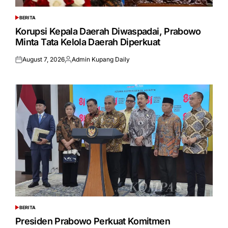
BERITA
POSTED
IN
Korupsi Kepala Daerah Diwaspadai, Prabowo
Minta Tata Kelola Daerah Diperkuat
August 7, 2026
Admin Kupang Daily
Posted
Posted
on
by
BERITA
POSTED
IN
Presiden Prabowo Perkuat Komitmen