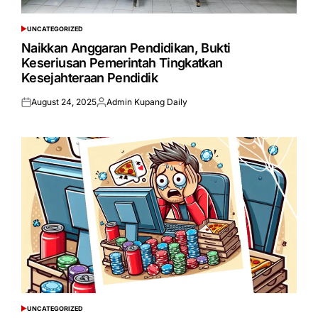
UNCATEGORIZED
POSTED
IN
Naikkan Anggaran Pendidikan, Bukti
Keseriusan Pemerintah Tingkatkan
Kesejahteraan Pendidik
August 24, 2025
Admin Kupang Daily
Posted
Posted
on
by
UNCATEGORIZED
POSTED