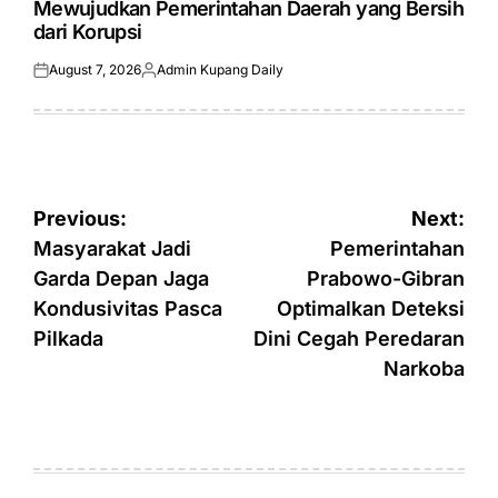
Mewujudkan Pemerintahan Daerah yang Bersih
dari Korupsi
August 7, 2026
Admin Kupang Daily
Posted
Posted
on
by
Post
Previous:
Next:
navigation
Masyarakat Jadi
Pemerintahan
Garda Depan Jaga
Prabowo-Gibran
Kondusivitas Pasca
Optimalkan Deteksi
Pilkada
Dini Cegah Peredaran
Narkoba