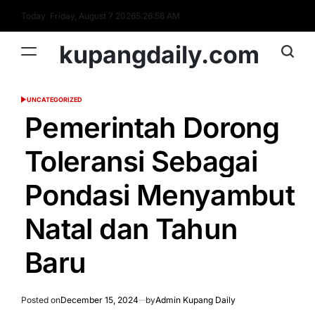
Skip
Today: Friday, August 7 2026
5
:
26
:
57
AM
to
content
kupangdaily.com
UNCATEGORIZED
POSTED
IN
Pemerintah Dorong
Toleransi Sebagai
Pondasi Menyambut
Natal dan Tahun
Baru
Posted on
December 15, 2024
by
Admin Kupang Daily