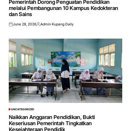
Pemerintah Dorong Penguatan Pendidikan
melalui Pembangunan 10 Kampus Kedokteran
dan Sains
June 28, 2026
Admin Kupang Daily
Posted
Posted
on
by
UNCATEGORIZED
POSTED
IN
Naikkan Anggaran Pendidikan, Bukti
Keseriusan Pemerintah Tingkatkan
Kesejahteraan Pendidik