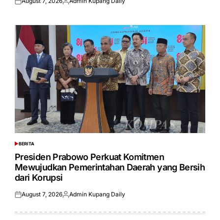
August 7, 2026
Admin Kupang Daily
Posted
Posted
on
by
BERITA
POSTED
IN
Presiden Prabowo Perkuat Komitmen
Mewujudkan Pemerintahan Daerah yang Bersih
dari Korupsi
August 7, 2026
Admin Kupang Daily
Posted
Posted
on
by