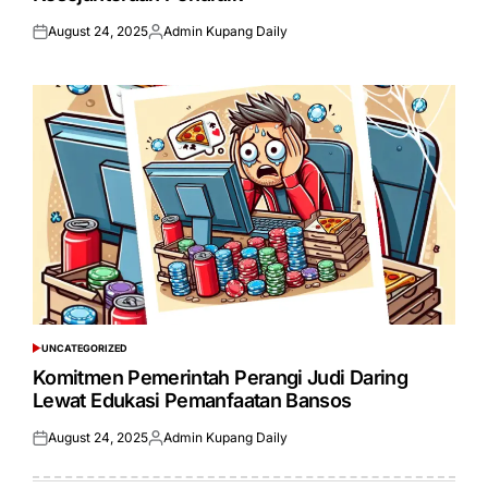
August 24, 2025
Admin Kupang Daily
Posted
Posted
on
by
UNCATEGORIZED
POSTED
IN
Komitmen Pemerintah Perangi Judi Daring
Lewat Edukasi Pemanfaatan Bansos
August 24, 2025
Admin Kupang Daily
Posted
Posted
on
by