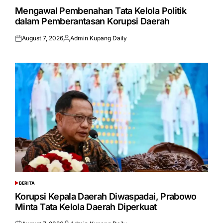
IN
Mengawal Pembenahan Tata Kelola Politik
dalam Pemberantasan Korupsi Daerah
August 7, 2026
Admin Kupang Daily
Posted
Posted
on
by
BERITA
POSTED
IN
Korupsi Kepala Daerah Diwaspadai, Prabowo
Minta Tata Kelola Daerah Diperkuat