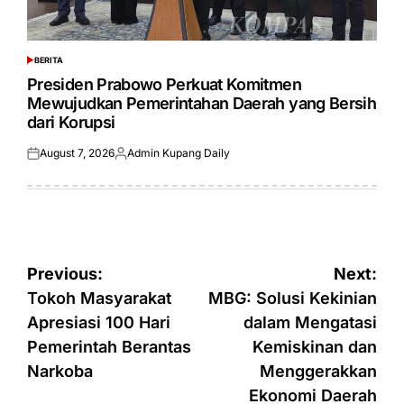
BERITA
POSTED
IN
Presiden Prabowo Perkuat Komitmen
Mewujudkan Pemerintahan Daerah yang Bersih
dari Korupsi
August 7, 2026
Admin Kupang Daily
Posted
Posted
on
by
Post
Previous:
Next:
navigation
Tokoh Masyarakat
MBG: Solusi Kekinian
Apresiasi 100 Hari
dalam Mengatasi
Pemerintah Berantas
Kemiskinan dan
Narkoba
Menggerakkan
Ekonomi Daerah