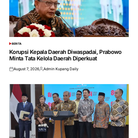
BERITA
POSTED
IN
Korupsi Kepala Daerah Diwaspadai, Prabowo
Minta Tata Kelola Daerah Diperkuat
August 7, 2026
Admin Kupang Daily
Posted
Posted
on
by