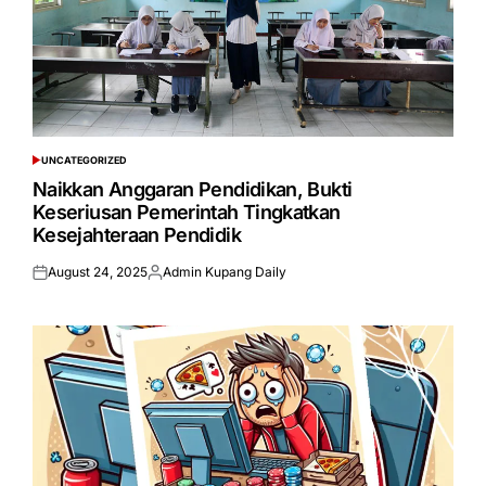
UNCATEGORIZED
POSTED
IN
Naikkan Anggaran Pendidikan, Bukti
Keseriusan Pemerintah Tingkatkan
Kesejahteraan Pendidik
August 24, 2025
Admin Kupang Daily
Posted
Posted
on
by