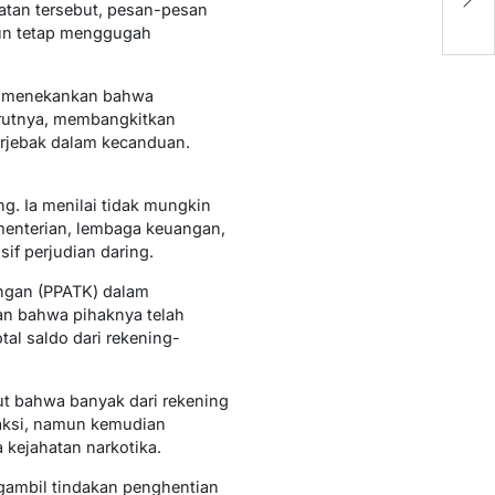
atan tersebut, pesan-pesan
Ko
mun tetap menggugah
Ia menekankan bahwa
urutnya, membangkitkan
erjebak dalam kecanduan.
g. Ia menilai tidak mungkin
ementerian, lembaga keuangan,
f perjudian daring.
uangan (PPATK) dalam
an bahwa pihaknya telah
otal saldo dari rekening-
ut bahwa banyak dari rekening
saksi, namun kemudian
a kejahatan narkotika.
gambil tindakan penghentian