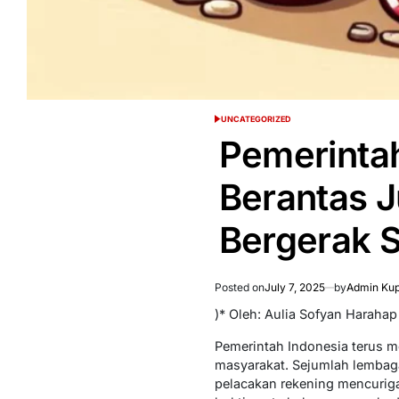
UNCATEGORIZED
POSTED
IN
Pemerinta
Berantas J
Bergerak 
Posted on
July 7, 2025
by
Admin Kup
)* Oleh: Aulia Sofyan Harahap
Pemerintah Indonesia terus m
masyarakat. Sejumlah lembag
pelacakan rekening mencurigak