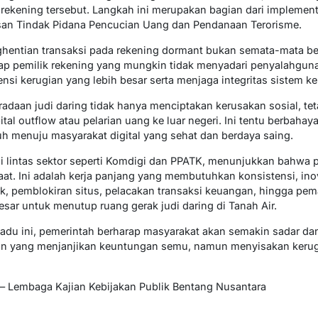
rekening tersebut. Langkah ini merupakan bagian dari implemen
an Tindak Pidana Pencucian Uang dan Pendanaan Terorisme.
entian transaksi pada rekening dormant bukan semata-mata ben
ap pemilik rekening yang mungkin tidak menyadari penyalahguna
nsi kerugian yang lebih besar serta menjaga integritas sistem k
aan judi daring tidak hanya menciptakan kerusakan sosial, te
l outflow atau pelarian uang ke luar negeri. Ini tentu berbahay
 menuju masyarakat digital yang sehat dan berdaya saing.
si lintas sektor seperti Komdigi dan PPATK, menunjukkan bahwa 
t. Ini adalah kerja panjang yang membutuhkan konsistensi, inova
k, pemblokiran situs, pelacakan transaksi keuangan, hingga pem
besar untuk menutup ruang gerak judi daring di Tanah Air.
du ini, pemerintah berharap masyarakat akan semakin sadar dan 
nan yang menjanjikan keuntungan semu, namun menyisakan kerug
 – Lembaga Kajian Kebijakan Publik Bentang Nusantara