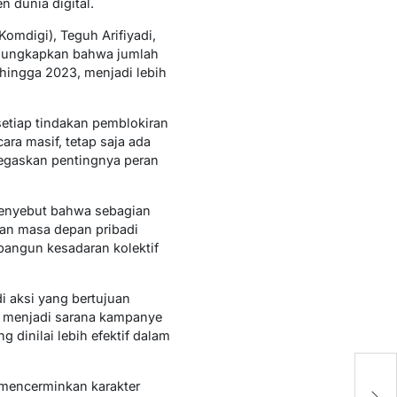
 dunia digital.
Komdigi), Teguh Arifiyadi,
mengungkapkan bahwa jumlah
 hingga 2023, menjadi lebih
setiap tindakan pemblokiran
ra masif, tetap saja ada
egaskan pentingnya peran
menyebut bahwa sebagian
kan masa depan pribadi
bangun kesadaran kolektif
i aksi yang bertujuan
i menjadi sarana kampanye
dinilai lebih efektif dalam
Pe
 mencerminkan karakter
Ra