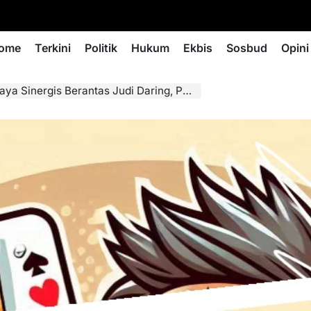
ome
Terkini
Politik
Hukum
Ekbis
Sosbud
Opini
antas Judi Daring, PPATK dan Komdigi Bergerak Serentak