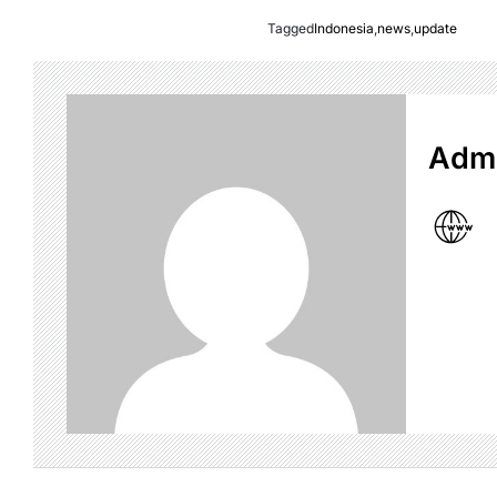
Tagged
Indonesia
,
news
,
update
Admi