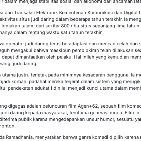
r dalam menjaga stabilitas sosial dan ekonomi dari ancaman laten
si dan Transaksi Elektronik Kementerian Komunikasi dan Digital (
 aktivitas situs judi daring dalam beberapa tahun terakhir. Ia 
 lonjakan tajam, dari sekitar 800 ribu situs sepanjang lima tahun
r hanya dalam rentang waktu satu tahun terakhir.
 operator judi daring terus beradaptasi dan mencari celah dari 
eguh mengakui bahwa meskipun pemblokiran telah dilakukan seca
 dapat dimanfaatkan oleh pelaku. Hal inilah yang kemudian men
angi judi daring.
 utama justru terletak pada minimnya kesadaran pengguna. Ia 
njadi korban, padahal mereka terjerat dalam sistem yang merugi
tu, pendekatan edukatif dinilai menjadi kunci utama dalam mem
yang digagas adalah peluncuran film Agen+62, sebuah film komed
udi daring kepada masyarakat, terutama generasi muda. Film in
diterima publik karena mengedepankan unsur humor, sesuatu yang 
nonton.
ida Ramadhania, menyatakan bahwa genre komedi dipilih karena