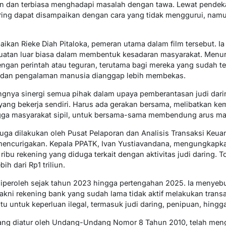
en dan terbiasa menghadapi masalah dengan tawa. Lewat pendek
aring dapat disampaikan dengan cara yang tidak menggurui, na
ikan Rieke Diah Pitaloka, pemeran utama dalam film tersebut. 
kuatan luar biasa dalam membentuk kesadaran masyarakat. Men
engan perintah atau teguran, terutama bagi mereka yang sudah t
i dan pengalaman manusia dianggap lebih membekas.
gnya sinergi semua pihak dalam upaya pemberantasan judi darin
i yang bekerja sendiri. Harus ada gerakan bersama, melibatkan k
gga masyarakat sipil, untuk bersama-sama membendung arus masi
is juga dilakukan oleh Pusat Pelaporan dan Analisis Transaksi Ke
 mencurigakan. Kepala PPATK, Ivan Yustiavandana, mengungkapk
 ribu rekening yang diduga terkait dengan aktivitas judi daring. T
ih dari Rp1 triliun.
 diperoleh sejak tahun 2023 hingga pertengahan 2025. Ia menyeb
yakni rekening bank yang sudah lama tidak aktif melakukan tran
tu untuk keperluan ilegal, termasuk judi daring, penipuan, hingg
ang diatur oleh Undang-Undang Nomor 8 Tahun 2010, telah men