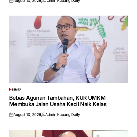
August 10, 2026
Admin Kupang Daily
Posted
Posted
on
by
BERITA
POSTED
IN
Bebas Agunan Tambahan, KUR UMKM
Membuka Jalan Usaha Kecil Naik Kelas
August 10, 2026
Admin Kupang Daily
Posted
Posted
on
by