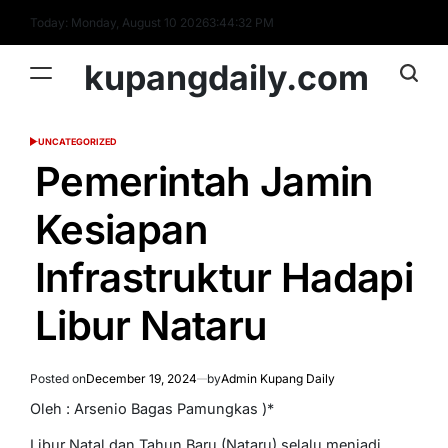
Skip
Today: Monday, August 10 2026
3
:
44
:
33
PM
to
content
kupangdaily.com
UNCATEGORIZED
POSTED
IN
Pemerintah Jamin
Kesiapan
Infrastruktur Hadapi
Libur Nataru
Posted on
December 19, 2024
by
Admin Kupang Daily
Oleh : Arsenio Bagas Pamungkas )*
Libur Natal dan Tahun Baru (Nataru) selalu menjadi