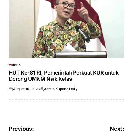
BERITA
POSTED
IN
HUT Ke-81 RI, Pemerintah Perkuat KUR untuk
Dorong UMKM Naik Kelas
August 10, 2026
Admin Kupang Daily
Posted
Posted
on
by
Post
Previous:
Next: