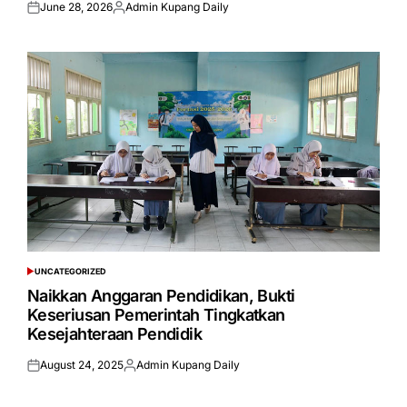
June 28, 2026
Admin Kupang Daily
Posted
Posted
on
by
UNCATEGORIZED
POSTED
IN
Naikkan Anggaran Pendidikan, Bukti
Keseriusan Pemerintah Tingkatkan
Kesejahteraan Pendidik
August 24, 2025
Admin Kupang Daily
Posted
Posted
on
by