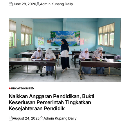
June 28, 2026
Admin Kupang Daily
Posted
Posted
on
by
UNCATEGORIZED
POSTED
IN
Naikkan Anggaran Pendidikan, Bukti
Keseriusan Pemerintah Tingkatkan
Kesejahteraan Pendidik
August 24, 2025
Admin Kupang Daily
Posted
Posted
on
by