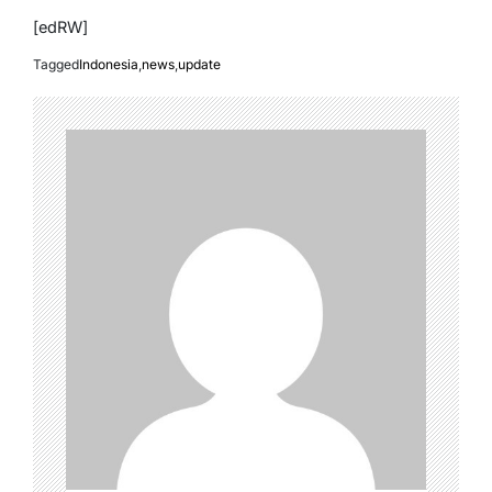
[edRW]
Tagged
Indonesia
,
news
,
update