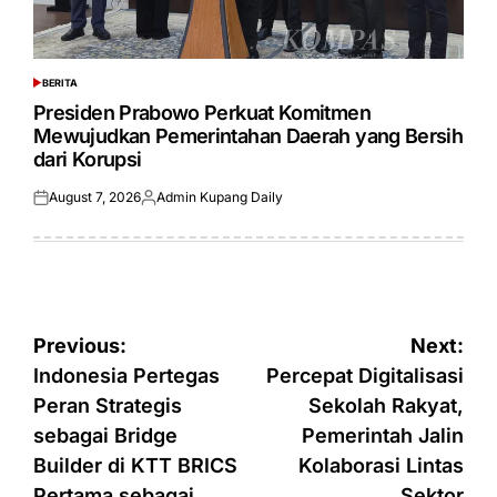
BERITA
POSTED
IN
Presiden Prabowo Perkuat Komitmen
Mewujudkan Pemerintahan Daerah yang Bersih
dari Korupsi
August 7, 2026
Admin Kupang Daily
Posted
Posted
on
by
Post
Previous:
Next:
navigation
Indonesia Pertegas
Percepat Digitalisasi
Peran Strategis
Sekolah Rakyat,
sebagai Bridge
Pemerintah Jalin
Builder di KTT BRICS
Kolaborasi Lintas
Pertama sebagai
Sektor