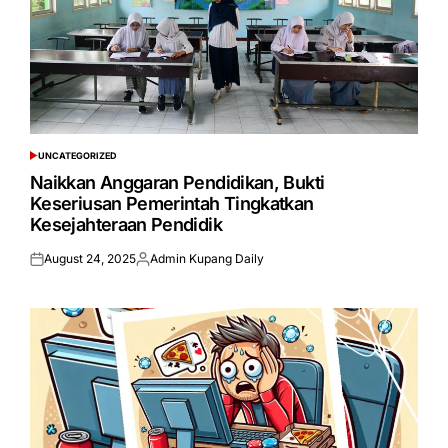
UNCATEGORIZED
POSTED
IN
Naikkan Anggaran Pendidikan, Bukti
Keseriusan Pemerintah Tingkatkan
Kesejahteraan Pendidik
August 24, 2025
Admin Kupang Daily
Posted
Posted
on
by