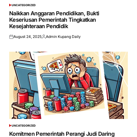
UNCATEGORIZED
POSTED
IN
Naikkan Anggaran Pendidikan, Bukti
Keseriusan Pemerintah Tingkatkan
Kesejahteraan Pendidik
August 24, 2025
Admin Kupang Daily
Posted
Posted
on
by
UNCATEGORIZED
POSTED
IN
Komitmen Pemerintah Perangi Judi Daring