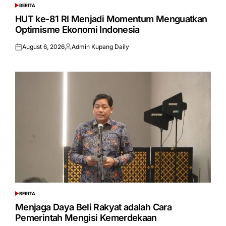
BERITA
POSTED
IN
HUT ke-81 RI Menjadi Momentum Menguatkan
Optimisme Ekonomi Indonesia
August 6, 2026
Admin Kupang Daily
Posted
Posted
on
by
BERITA
POSTED
IN
Menjaga Daya Beli Rakyat adalah Cara
Pemerintah Mengisi Kemerdekaan