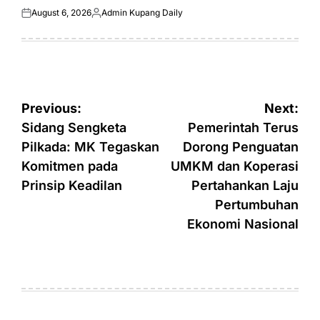
August 6, 2026
Admin Kupang Daily
Posted
Posted
on
by
Post
Previous:
Next:
navigation
Sidang Sengketa
Pemerintah Terus
Pilkada: MK Tegaskan
Dorong Penguatan
Komitmen pada
UMKM dan Koperasi
Prinsip Keadilan
Pertahankan Laju
Pertumbuhan
Ekonomi Nasional