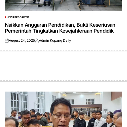
UNCATEGORIZED
POSTED
IN
Naikkan Anggaran Pendidikan, Bukti Keseriusan
Pemerintah Tingkatkan Kesejahteraan Pendidik
August 24, 2025
Admin Kupang Daily
Posted
Posted
on
by