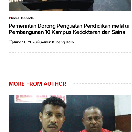
UNCATEGORIZED
POSTED
IN
Pemerintah Dorong Penguatan Pendidikan melalui
Pembangunan 10 Kampus Kedokteran dan Sains
June 28, 2026
Admin Kupang Daily
Posted
Posted
on
by
MORE FROM AUTHOR