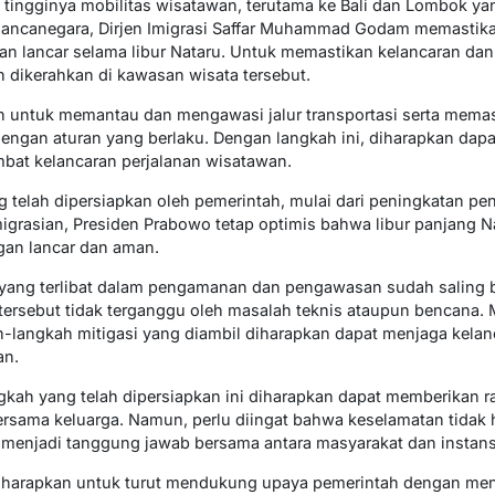
tingginya mobilitas wisatawan, terutama ke Bali dan Lombok ya
 mancanegara, Dirjen Imigrasi Saffar Muhammad Godam memastik
alan lancar selama libur Nataru. Untuk memastikan kelancaran da
n dikerahkan di kawasan wisata tersebut.
uan untuk memantau dan mengawasi jalur transportasi serta mem
 dengan aturan yang berlaku. Dengan langkah ini, diharapkan dap
at kelancaran perjalanan wisatawan.
telah dipersiapkan oleh pemerintah, mulai dari peningkatan pen
igrasian, Presiden Prabowo tetap optimis bahwa libur panjang N
gan lancar dan aman.
 yang terlibat dalam pengamanan dan pengawasan sudah saling 
ersebut tidak terganggu oleh masalah teknis ataupun bencana. 
h-langkah mitigasi yang diambil diharapkan dapat menjaga kelan
an.
gkah yang telah dipersiapkan ini diharapkan dapat memberikan 
bersama keluarga. Namun, perlu diingat bahwa keselamatan tida
 menjadi tanggung jawab bersama antara masyarakat dan instansi 
 diharapkan untuk turut mendukung upaya pemerintah dengan me