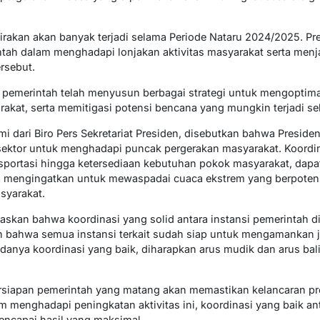
irakan akan banyak terjadi selama Periode Nataru 2024/2025. Pr
tah dalam menghadapi lonjakan aktivitas masyarakat serta menj
rsebut.
 pemerintah telah menyusun berbagai strategi untuk mengoptimal
at, serta memitigasi potensi bencana yang mungkin terjadi sel
i dari Biro Pers Sekretariat Presiden, disebutkan bahwa Presi
 sektor untuk menghadapi puncak pergerakan masyarakat. Koordina
nsportasi hingga ketersediaan kebutuhan pokok masyarakat, dapat
uga mengingatkan untuk mewaspadai cuaca ekstrem yang berpoten
asyarakat.
kan bahwa koordinasi yang solid antara instansi pemerintah di
n bahwa semua instansi terkait sudah siap untuk mengamankan jal
danya koordinasi yang baik, diharapkan arus mudik dan arus bal
ersiapan pemerintah yang matang akan memastikan kelancaran pr
am menghadapi peningkatan aktivitas ini, koordinasi yang baik an
encapai hasil yang maksimal.