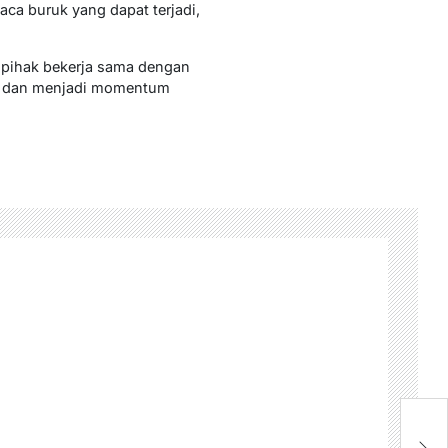
ca buruk yang dapat terjadi,
h pihak bekerja sama dengan
ses dan menjadi momentum
K