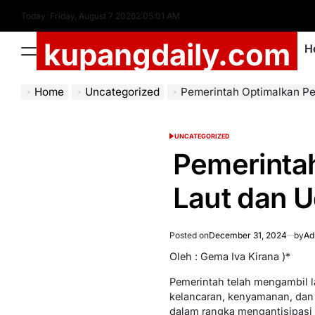
Skip
Today: Friday, August 7 2026
2
:
05
:
03
AM
to
kupangdaily.com
content
H
Menu
Home
Uncategorized
Pemerintah Optimalkan Pengawa
UNCATEGORIZED
POSTED
IN
Pemerinta
Laut dan U
Posted on
December 31, 2024
by
Ad
Oleh : Gema Iva Kirana )*
Pemerintah telah mengambil l
kelancaran, kenyamanan, dan 
dalam rangka mengantisipasi 