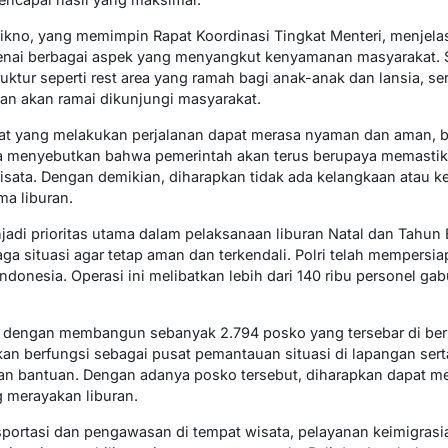
kno, yang memimpin Rapat Koordinasi Tingkat Menteri, menjela
nai berbagai aspek yang menyangkut kenyamanan masyarakat. S
uktur seperti rest area yang ramah bagi anak-anak dan lansia, s
kan akan ramai dikunjungi masyarakat.
akat yang melakukan perjalanan dapat merasa nyaman dan aman, 
juga menyebutkan bahwa pemerintah akan terus berupaya memasti
i wisata. Dengan demikian, diharapkan tidak ada kelangkaan ata
a liburan.
di prioritas utama dalam pelaksanaan liburan Natal dan Tahun Ba
a situasi agar tetap aman dan terkendali. Polri telah mempersi
donesia. Operasi ini melibatkan lebih dari 140 ribu personel gabu
n dengan membangun sebanyak 2.794 posko yang tersebar di berbag
an berfungsi sebagai pusat pemantauan situasi di lapangan serta
 bantuan. Dengan adanya posko tersebut, diharapkan dapat m
 merayakan liburan.
sportasi dan pengawasan di tempat wisata, pelayanan keimigrasi