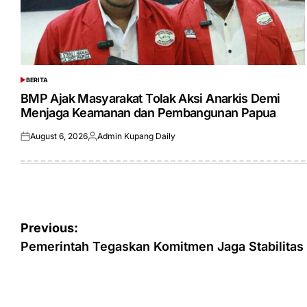
BERITA
POSTED
IN
BMP Ajak Masyarakat Tolak Aksi Anarkis Demi
Menjaga Keamanan dan Pembangunan Papua
August 6, 2026
Admin Kupang Daily
Posted
Posted
on
by
Post
Previous:
navigation
Pemerintah Tegaskan Komitmen Jaga Stabilitas