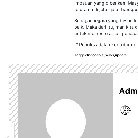
imbauan yang diberikan. Masy
terutama di jalur-jalur trans
Sebagai negara yang besar, I
baik. Maka dari itu, mari ki
untuk mempererat tali persau
)* Penulis adalah kontributor 
Tagged
Indonesia
,
news
,
update
Admi
en
an