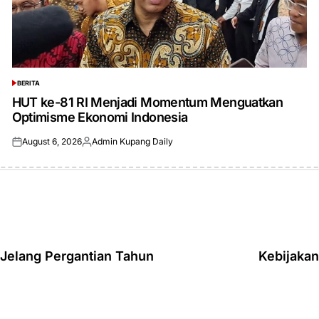
BERITA
POSTED
IN
HUT ke-81 RI Menjadi Momentum Menguatkan
Optimisme Ekonomi Indonesia
August 6, 2026
Admin Kupang Daily
Posted
Posted
on
by
 Jelang Pergantian Tahun
Kebijaka