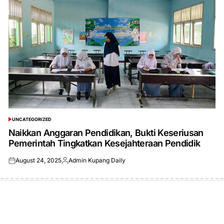
UNCATEGORIZED
POSTED
IN
Naikkan Anggaran Pendidikan, Bukti Keseriusan
Pemerintah Tingkatkan Kesejahteraan Pendidik
August 24, 2025
Admin Kupang Daily
Posted
Posted
on
by