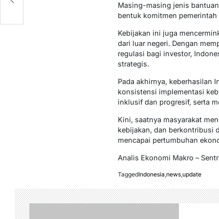
Masing-masing jenis bantuan 
bentuk komitmen pemerintah 
Kebijakan ini juga mencermin
dari luar negeri. Dengan me
regulasi bagi investor, Indon
strategis.
Pada akhirnya, keberhasilan
konsistensi implementasi keb
inklusif dan progresif, serta
Kini, saatnya masyarakat me
kebijakan, dan berkontribusi
mencapai pertumbuhan ekonomi
Analis Ekonomi Makro – Sent
Tagged
Indonesia
,
news
,
update