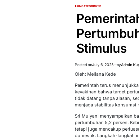
UNCATEGORIZED
POSTED
IN
Pemerintah
Pertumbuh
Stimulus
Posted on
July 6, 2025
by
Admin Kup
Oleh: Meliana Kede
Pemerintah terus menunjukka
keyakinan bahwa target pertu
tidak datang tanpa alasan, s
menjaga stabilitas konsumsi 
Sri Mulyani menyampaikan ba
pertumbuhan 5,2 persen. Kebi
tetapi juga mencakup perluas
domestik. Langkah-langkah in