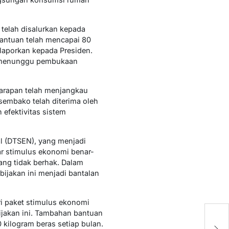
l telah disalurkan kepada
bantuan telah mencapai 80
laporkan kepada Presiden.
ah menunggu pembukaan
Harapan telah menjangkau
 sembako telah diterima oleh
 efektivitas sistem
l (DTSEN), yang menjadi
r stimulus ekonomi benar-
ng tidak berhak. Dalam
ijakan ini menjadi bantalan
i paket stimulus ekonomi
ijakan ini. Tambahan bantuan
P
kilogram beras setiap bulan.