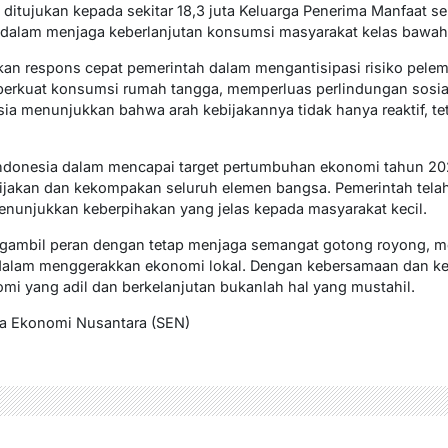
ditujukan kepada sekitar 18,3 juta Keluarga Penerima Manfaat s
dalam menjaga keberlanjutan konsumsi masyarakat kelas bawah
kan respons cepat pemerintah dalam mengantisipasi risiko pele
mperkuat konsumsi rumah tangga, memperluas perlindungan sosia
esia menunjukkan bahwa arah kebijakannya tidak hanya reaktif, tet
 Indonesia dalam mencapai target pertumbuhan ekonomi tahun 2
ijakan dan kekompakan seluruh elemen bangsa. Pemerintah tela
 menunjukkan keberpihakan yang jelas kepada masyarakat kecil.
ngambil peran dengan tetap menjaga semangat gotong royong, 
 dalam menggerakkan ekonomi lokal. Dengan kebersamaan dan kerj
 yang adil dan berkelanjutan bukanlah hal yang mustahil.
ra Ekonomi Nusantara (SEN)