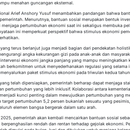
mampu menahan guncangan eksternal.
nal Arief Anshory Yusuf menambahkan pandangan bahwa bantuan
pemerintah. Menurutnya, bantuan sosial merupakan bentuk inves
ni menjaga pertumbuhan ekonomi saat ini sekaligus membuka 
rnyataan ini memperkuat perspektif bahwa stimulus ekonomi peme
erhatikan.
yang terus berlanjut juga menjadi bagian dari pendekatan holisti
mengurangi angka kekurangan gizi pada anak-anak dan masyarakat
i intervensi ekonomi jangka panjang yang mampu meningkatkan 
intah berkomitmen untuk menyederhanakan regulasi yang selama 
ta menyalurkan paket stimulus ekonomi pada triwulan kedua tahu
ang telah dipersiapkan, pemerintah berharap dapat menjaga sta
n pertumbuhan yang lebih inklusif. Kolaborasi antara kementeri
t, menjadi kunci penting dalam mewujudkan pertumbuhan yang me
n target pertumbuhan 5,2 persen bukanlah sesuatu yang pesimi
seluruh elemen bangsa bergerak dalam satu arah.
 2025, pemerintah akan kembali mencairkan bantuan sosial sebag
 berpenghasilan rendah dan rentan terhadap gejolak ekonomi. Pe
 telah dimulai pada bulan Juni dan ditujukan untuk menjaga kel