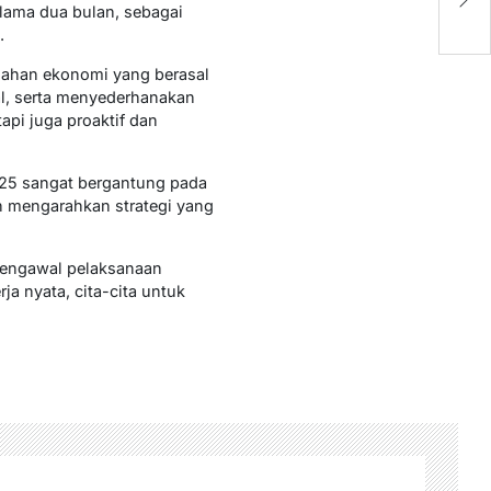
T
elama dua bulan, sebagai
.
mahan ekonomi yang berasal
l, serta menyederhanakan
api juga proaktif dan
025 sangat bergantung pada
h mengarahkan strategi yang
mengawal pelaksanaan
a nyata, cita-cita untuk