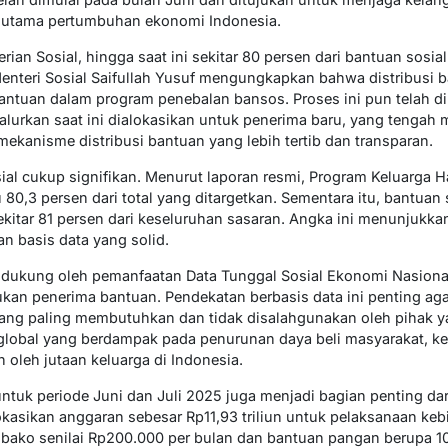
k utama pertumbuhan ekonomi Indonesia.
ian Sosial, hingga saat ini sekitar 80 persen dari bantuan sosia
enteri Sosial Saifullah Yusuf mengungkapkan bahwa distribusi 
ntuan dalam program penebalan bansos. Proses ini pun telah di
alurkan saat ini dialokasikan untuk penerima baru, yang teng
mekanisme distribusi bantuan yang lebih tertib dan transparan.
al cukup signifikan. Menurut laporan resmi, Program Keluarga 
u 80,3 persen dari total yang ditargetkan. Sementara itu, bantuan
sekitar 81 persen dari keseluruhan sasaran. Angka ini menunjukkan
 basis data yang solid.
didukung oleh pemanfaatan Data Tunggal Sosial Ekonomi Nasiona
an penerima bantuan. Pendekatan berbasis data ini penting aga
ng paling membutuhkan dan tidak disalahgunakan oleh pihak ya
obal yang berdampak pada penurunan daya beli masyarakat, keb
 oleh jutaan keluarga di Indonesia.
tuk periode Juni dan Juli 2025 juga menjadi bagian penting dar
kasikan anggaran sebesar Rp11,93 triliun untuk pelaksanaan keb
ako senilai Rp200.000 per bulan dan bantuan pangan berupa 10 