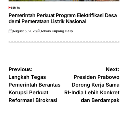
BERITA
POSTED
IN
Pemerintah Perkuat Program Elektrifikasi Desa
demi Pemerataan Listrik Nasional
August 5, 2026
Admin Kupang Daily
Posted
Posted
on
by
Post
Previous:
Next:
navigation
Langkah Tegas
Presiden Prabowo
Pemerintah Berantas
Dorong Kerja Sama
Korupsi Perkuat
RI-India Lebih Konkret
Reformasi Birokrasi
dan Berdampak