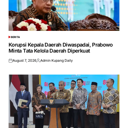
BERITA
POSTED
IN
Korupsi Kepala Daerah Diwaspadai, Prabowo
Minta Tata Kelola Daerah Diperkuat
August 7, 2026
Admin Kupang Daily
Posted
Posted
on
by