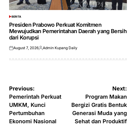
BERITA
POSTED
IN
Presiden Prabowo Perkuat Komitmen
Mewujudkan Pemerintahan Daerah yang Bersih
dari Korupsi
August 7, 2026
Admin Kupang Daily
Posted
Posted
on
by
Post
Previous:
Next:
navigation
Pemerintah Perkuat
Program Makan
UMKM, Kunci
Bergizi Gratis Bentuk
Pertumbuhan
Generasi Muda yang
Ekonomi Nasional
Sehat dan Produktif