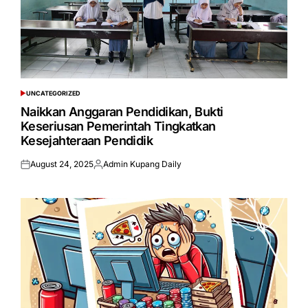
UNCATEGORIZED
POSTED
IN
Naikkan Anggaran Pendidikan, Bukti
Keseriusan Pemerintah Tingkatkan
Kesejahteraan Pendidik
August 24, 2025
Admin Kupang Daily
Posted
Posted
on
by