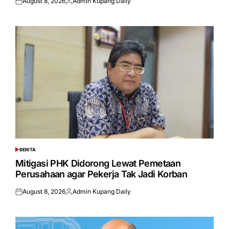
August 8, 2026
Admin Kupang Daily
Posted
Posted
on
by
BERITA
POSTED
IN
Mitigasi PHK Didorong Lewat Pemetaan
Perusahaan agar Pekerja Tak Jadi Korban
August 8, 2026
Admin Kupang Daily
Posted
Posted
on
by