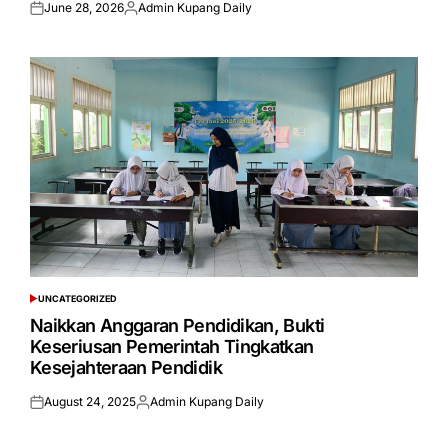
June 28, 2026
Admin Kupang Daily
Posted
Posted
on
by
UNCATEGORIZED
POSTED
IN
Naikkan Anggaran Pendidikan, Bukti
Keseriusan Pemerintah Tingkatkan
Kesejahteraan Pendidik
August 24, 2025
Admin Kupang Daily
Posted
Posted
on
by