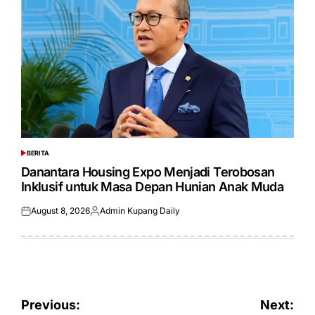
BERITA
POSTED
IN
Danantara Housing Expo Menjadi Terobosan
Inklusif untuk Masa Depan Hunian Anak Muda
August 8, 2026
Admin Kupang Daily
Posted
Posted
on
by
Post
Previous:
Next: