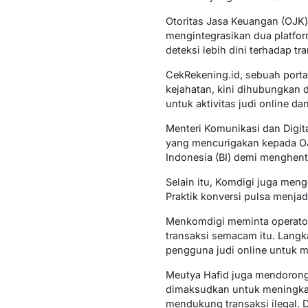
Otoritas Jasa Keuangan (OJK
mengintegrasikan dua platfor
deteksi lebih dini terhadap t
CekRekening.id, sebuah portal
kejahatan, kini dihubungkan 
untuk aktivitas judi online d
Menteri Komunikasi dan Digi
yang mencurigakan kepada OJK 
Indonesia (BI) demi menghenti
Selain itu, Komdigi juga men
Praktik konversi pulsa menjad
Menkomdigi meminta operator
transaksi semacam itu. Langkah
pengguna judi online untuk m
Meutya Hafid juga mendorong
dimaksudkan untuk meningkatk
mendukung transaksi ilegal. Di