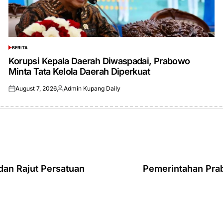
BERITA
POSTED
IN
Korupsi Kepala Daerah Diwaspadai, Prabowo
Minta Tata Kelola Daerah Diperkuat
August 7, 2026
Admin Kupang Daily
Posted
Posted
on
by
an Rajut Persatuan
Pemerintahan Pra