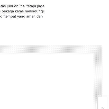
as judi online, tetapi juga
 bekerja keras melindungi
jadi tempat yang aman dan
P
S