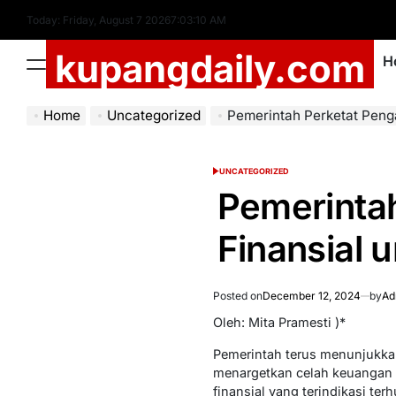
Skip
Today: Friday, August 7 2026
7
:
03
:
11
AM
to
kupangdaily.com
content
H
Menu
Home
Uncategorized
Pemerintah Perketat Pengawasan 
UNCATEGORIZED
POSTED
IN
Pemerinta
Finansial 
Posted on
December 12, 2024
by
Ad
Oleh: Mita Pramesti )*
Pemerintah terus menunjukkan
menargetkan celah keuangan p
finansial yang terindikasi ter