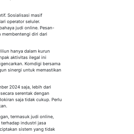
if. Sosialisasi masif
ri operator seluler.
ahaya judi online. Pesan-
 membentengi diri dari
riliun hanya dalam kurun
k aktivitas ilegal ini
 digencarkan. Komdigi bersama
gun sinergi untuk memastikan
er 2024 saja, lebih dari
n secara serentak dengan
kiran saja tidak cukup. Perlu
kan.
an, termasuk judi online,
terhadap industri jasa
nciptakan sistem yang tidak