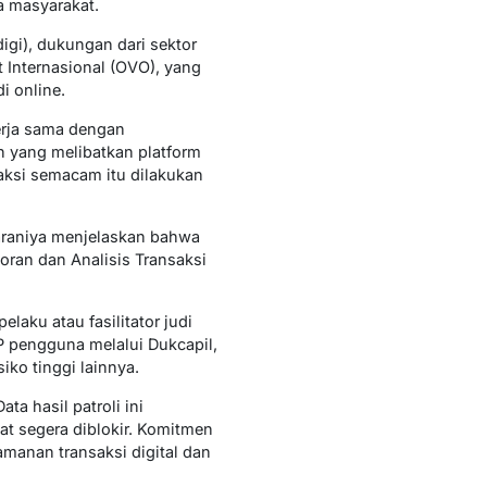
a masyarakat.
gi), dukungan dari sektor
t Internasional (OVO), yang
i online.
erja sama dengan
n yang melibatkan platform
aksi semacam itu dilakukan
araniya menjelaskan bahwa
oran dan Analisis Transaksi
laku atau fasilitator judi
P pengguna melalui Dukcapil,
iko tinggi lainnya.
ta hasil patroli ini
pat segera diblokir. Komitmen
manan transaksi digital dan