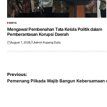
BERITA
POSTED
IN
Mengawal Pembenahan Tata Kelola Politik dalam
Pemberantasan Korupsi Daerah
August 7, 2026
Admin Kupang Daily
Posted
Posted
on
by
Post
Previous:
navigation
Pemenang Pilkada Wajib Bangun Kebersamaan d