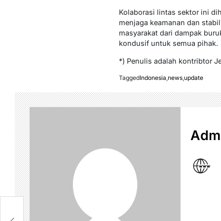
Kolaborasi lintas sektor ini 
menjaga keamanan dan stabili
masyarakat dari dampak buruk
kondusif untuk semua pihak.
*) Penulis adalah kontribtor J
Tagged
Indonesia
,
news
,
update
Admi
un