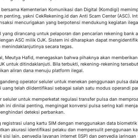
) bersama Kementerian Komunikasi dan Digital (Komdigi) memimp
m penting, yakni CekRekening.id dan Anti Scam Center (ASC). In
ransaksi mencurigakan yang berpotensi mendukung kegiatan ilegal
 yang dirancang untuk pelaporan dan pencarian rekening bank at
dengan ASC milik OJK. Sistem ini diharapkan dapat mengidentifi
an menindaklanjutinya secara tegas.
tal, Meutya Hafid, menegaskan bahwa pihaknya akan memberikan
untuk ditindaklanjuti. Bila terbukti, rekening-rekening tersebut
kan aliran dana menuju platform ilegal.
ggandeng operator seluler untuk menekan penggunaan pulsa dalam 
i uang telah diidentifikasi sebagai salah satu modus operandi pa
 seluler untuk memperketat regulasi transfer pulsa dan mempro
 ini dinilai penting, mengingat konversi pulsa sering kali menjadi
enghindari deteksi perbankan.
 registrasi ulang kartu SIM dengan menggunakan data biometrik
an akurasi identifikasi pelaku dan mempersulit penggunaan ka
 sisi lain, penyedia layanan internet (ISP) dan penyedia jaringan