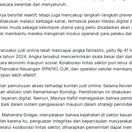
 secara serentak dan menyeluruh.
ya bersifat reaktif, tetapi juga mencakup langkah-langkah prevent
lakukan melalui berbagai kanal, termasuk pesan literasi digital da
rasi muda sebagai kelompok utama yang perlu disadarkan akan b
tuk membantu mereka mengenali modus operandi para pelaku dan
nsaksi judi online telah mencapai angka fantastis, yaitu Rp 41 t
 tahun 2024. Angka tersebut mencerminkan skala besar dari dampa
cara ekonomi maupun sosial. Kolaborasi lintas sektor pun terus
 Transaksi Keuangan (PPATK), OJK, dan operator seluler memban
alan lebih efektif.
alah pemutusan akses terhadap konten judi online. Selama Novemb
lah diblokir oleh Kementerian Komdigi. Pemblokiran ini dilakuka
 layanan digital. Namun, Meutya Hafid menegaskan bahwa pemblo
, baik dalam sistem pengawasan maupun dalam strategi peninda
Mahendra Siregar, menyatakan bahwa kejahatan di sektor keuang
eh karena itu, penguatan integritas dan kepercayaan masyarakat 
elalui kolaborasi lintas sektor, diharapkan pemerintah dapat me