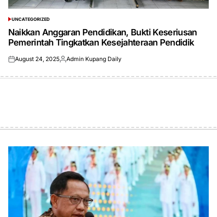
UNCATEGORIZED
POSTED
IN
Naikkan Anggaran Pendidikan, Bukti Keseriusan
Pemerintah Tingkatkan Kesejahteraan Pendidik
August 24, 2025
Admin Kupang Daily
Posted
Posted
on
by