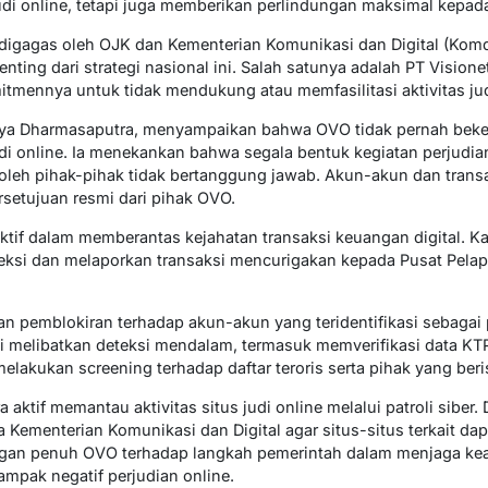
di online, tetapi juga memberikan perlindungan maksimal kepad
digagas oleh OJK dan Kementerian Komunikasi dan Digital (Komdi
nting dari strategi nasional ini. Salah satunya adalah PT Visione
tmennya untuk tidak mendukung atau memfasilitasi aktivitas jud
niya Dharmasaputra, menyampaikan bahwa OVO tidak pernah bek
di online. Ia menekankan bahwa segala bentuk kegiatan perjudia
leh pihak-pihak tidak bertanggung jawab. Akun-akun dan trans
setujuan resmi dari pihak OVO.
tif dalam memberantas kejahatan transaksi keuangan digital. K
eksi dan melaporkan transaksi mencurigakan kepada Pusat Pelap
an pemblokiran terhadap akun-akun yang teridentifikasi sebagai pe
i melibatkan deteksi mendalam, termasuk memverifikasi data KT
akukan screening terhadap daftar teroris serta pihak yang beris
aktif memantau aktivitas situs judi online melalui patroli siber. Da
a Kementerian Komunikasi dan Digital agar situs-situs terkait da
ngan penuh OVO terhadap langkah pemerintah dalam menjaga kea
ampak negatif perjudian online.