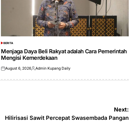
BERITA
POSTED
IN
Menjaga Daya Beli Rakyat adalah Cara Pemerintah
Mengisi Kemerdekaan
August 6, 2026
Admin Kupang Daily
Posted
Posted
on
by
Next:
Hilirisasi Sawit Percepat Swasembada Pangan