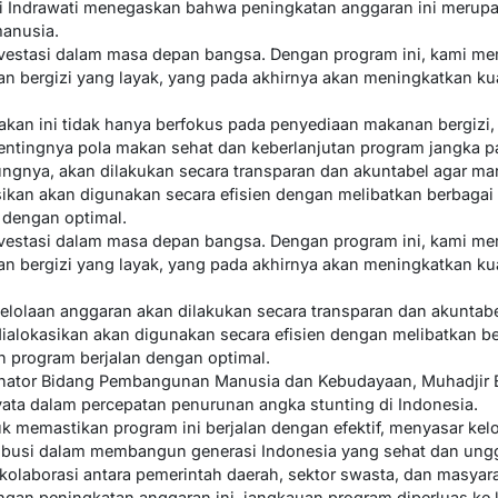
ni Indrawati menegaskan bahwa peningkatan anggaran ini merupa
anusia.
 investasi dalam masa depan bangsa. Dengan program ini, kami me
 bergizi yang layak, yang pada akhirnya akan meningkatkan kua
an ini tidak hanya berfokus pada penyediaan makanan bergizi, 
ntingnya pola makan sehat dan keberlanjutan program jangka p
gnya, akan dilakukan secara transparan dan akuntabel agar man
sikan akan digunakan secara efisien dengan melibatkan berbag
 dengan optimal.
 investasi dalam masa depan bangsa. Dengan program ini, kami me
 bergizi yang layak, yang pada akhirnya akan meningkatkan kua
olaan anggaran akan dilakukan secara transparan dan akuntabe
ialokasikan akan digunakan secara efisien dengan melibatkan 
 program berjalan dengan optimal.
dinator Bidang Pembangunan Manusia dan Kebudayaan, Muhadjir
yata dalam percepatan penurunan angka stunting di Indonesia.
tuk memastikan program ini berjalan dengan efektif, menyasar ke
busi dalam membangun generasi Indonesia yang sehat dan unggu
 kolaborasi antara pemerintah daerah, sektor swasta, dan masy
engan peningkatan anggaran ini, jangkauan program diperluas ke 