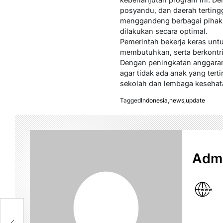
posyandu, dan daerah tertingg
menggandeng berbagai pihak,
dilakukan secara optimal.
Pemerintah bekerja keras un
membutuhkan, serta berkontri
Dengan peningkatan anggaran 
agar tidak ada anak yang tert
sekolah dan lembaga kesehata
Tagged
Indonesia
,
news
,
update
Admi