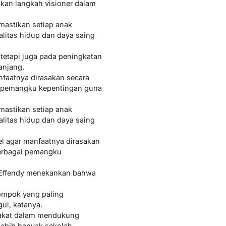
kan langkah visioner dalam
mastikan setiap anak
litas hidup dan daya saing
tetapi juga pada peningkatan
anjang.
faatnya dirasakan secara
ai pemangku kepentingan guna
mastikan setiap anak
litas hidup dan daya saing
l agar manfaatnya dirasakan
berbagai pemangku
 Effendy menekankan bahwa
lompok yang paling
l, katanya.
arakat dalam mendukung
lebih banyak sekolah,