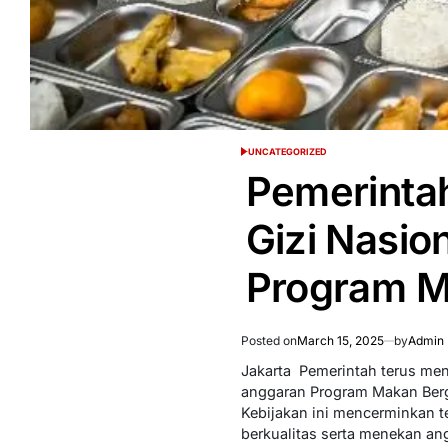
UNCATEGORIZED
POSTED
IN
Pemerinta
Gizi Nasio
Program 
Posted on
March 15, 2025
by
Admin 
Jakarta  Pemerintah terus 
anggaran Program Makan Bergiz
Kebijakan ini mencerminkan 
berkualitas serta menekan an