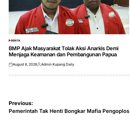
BERITA
POSTED
IN
BMP Ajak Masyarakat Tolak Aksi Anarkis Demi
Menjaga Keamanan dan Pembangunan Papua
August 6, 2026
Admin Kupang Daily
Posted
Posted
on
by
Post
Previous:
navigation
Pemerintah Tak Henti Bongkar Mafia Pengoplos