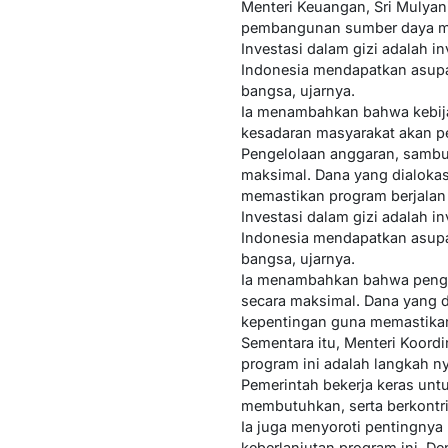
Menteri Keuangan, Sri Mulya
pembangunan sumber daya m
Investasi dalam gizi adalah
Indonesia mendapatkan asupan
bangsa, ujarnya.
Ia menambahkan bahwa kebijak
kesadaran masyarakat akan pe
Pengelolaan anggaran, sambun
maksimal. Dana yang dialoka
memastikan program berjalan
Investasi dalam gizi adalah
Indonesia mendapatkan asupan
bangsa, ujarnya.
Ia menambahkan bahwa pengel
secara maksimal. Dana yang d
kepentingan guna memastikan
Sementara itu, Menteri Koor
program ini adalah langkah n
Pemerintah bekerja keras un
membutuhkan, serta berkontri
Ia juga menyoroti pentingnya
keberlanjutan program ini. D