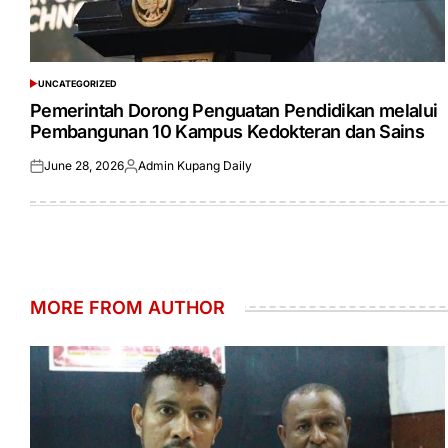
UNCATEGORIZED
POSTED
IN
Pemerintah Dorong Penguatan Pendidikan melalui
Pembangunan 10 Kampus Kedokteran dan Sains
June 28, 2026
Admin Kupang Daily
Posted
Posted
on
by
MORE FROM AUTHOR