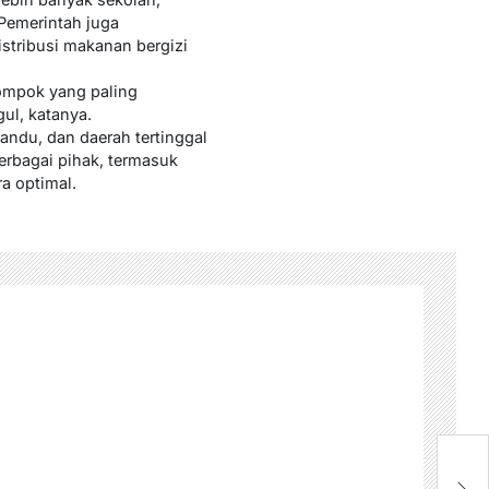
 Pemerintah juga
stribusi makanan bergizi
lompok yang paling
l, katanya.
andu, dan daerah tertinggal
erbagai pihak, termasuk
a optimal.
Hi