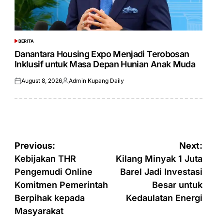
BERITA
POSTED
IN
Danantara Housing Expo Menjadi Terobosan
Inklusif untuk Masa Depan Hunian Anak Muda
August 8, 2026
Admin Kupang Daily
Posted
Posted
on
by
Post
Previous:
Next:
navigation
Kebijakan THR
Kilang Minyak 1 Juta
Pengemudi Online
Barel Jadi Investasi
Komitmen Pemerintah
Besar untuk
Berpihak kepada
Kedaulatan Energi
Masyarakat