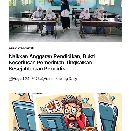
UNCATEGORIZED
POSTED
IN
Naikkan Anggaran Pendidikan, Bukti
Keseriusan Pemerintah Tingkatkan
Kesejahteraan Pendidik
August 24, 2025
Admin Kupang Daily
Posted
Posted
on
by