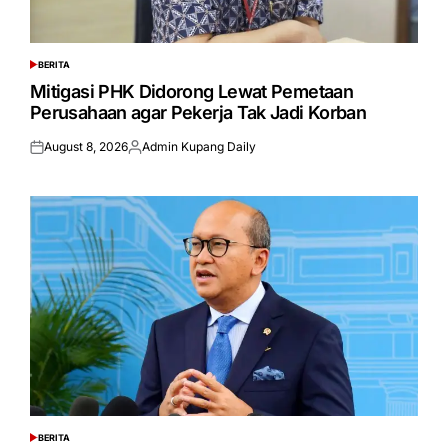
BERITA
POSTED
IN
Mitigasi PHK Didorong Lewat Pemetaan
Perusahaan agar Pekerja Tak Jadi Korban
August 8, 2026
Admin Kupang Daily
Posted
Posted
on
by
BERITA
POSTED