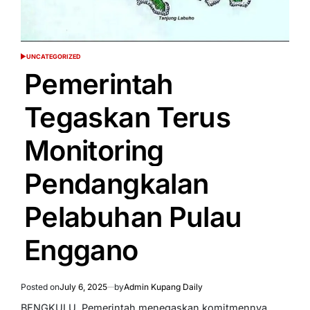
UNCATEGORIZED
POSTED
IN
Pemerintah
Tegaskan Terus
Monitoring
Pendangkalan
Pelabuhan Pulau
Enggano
Posted on
July 6, 2025
by
Admin Kupang Daily
BENGKULU  Pemerintah menegaskan komitmennya