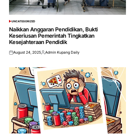
UNCATEGORIZED
POSTED
IN
Naikkan Anggaran Pendidikan, Bukti
Keseriusan Pemerintah Tingkatkan
Kesejahteraan Pendidik
August 24, 2025
Admin Kupang Daily
Posted
Posted
on
by