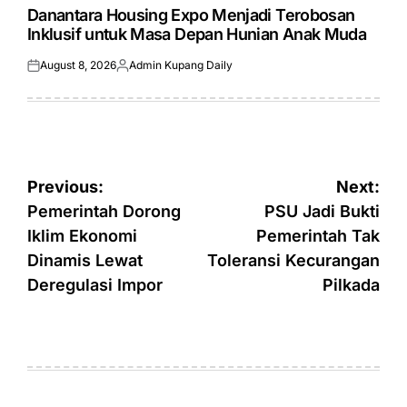
IN
Danantara Housing Expo Menjadi Terobosan
Inklusif untuk Masa Depan Hunian Anak Muda
August 8, 2026
Admin Kupang Daily
Posted
Posted
on
by
Post
Previous:
Next:
navigation
Pemerintah Dorong
PSU Jadi Bukti
Iklim Ekonomi
Pemerintah Tak
Dinamis Lewat
Toleransi Kecurangan
Deregulasi Impor
Pilkada