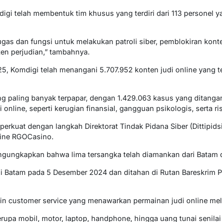
gi telah membentuk tim khusus yang terdiri dari 113 personel y
gas dan fungsi untuk melakukan patroli siber, pemblokiran konte
ten perjudian,” tambahnya.
5, Komdigi telah menangani 5.707.952 konten judi online yang te
ng paling banyak terpapar, dengan 1.429.063 kasus yang ditangani
online, seperti kerugian finansial, gangguan psikologis, serta r
kuat dengan langkah Direktorat Tindak Pidana Siber (Dittipidsi
line RGOCasino.
ngungkapkan bahwa lima tersangka telah diamankan dari Batam 
i Batam pada 5 Desember 2024 dan ditahan di Rutan Bareskrim P
in customer service yang menawarkan permainan judi online me
rupa mobil, motor, laptop, handphone, hingga uang tunai senilai R