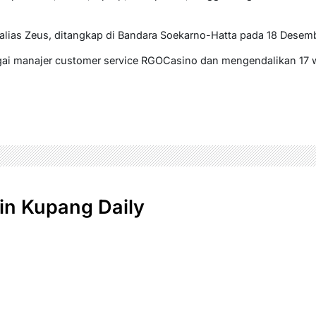
 alias Zeus, ditangkap di Bandara Soekarno-Hatta pada 18 Desem
gai manajer customer service RGOCasino dan mengendalikan 17 we
n Kupang Daily