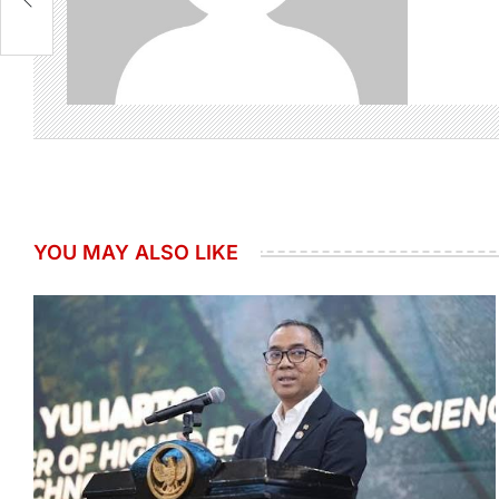
YOU MAY ALSO LIKE