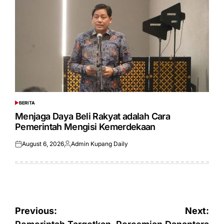
BERITA
POSTED
IN
Menjaga Daya Beli Rakyat adalah Cara
Pemerintah Mengisi Kemerdekaan
August 6, 2026
Admin Kupang Daily
Posted
Posted
on
by
Post
Previous:
Next: