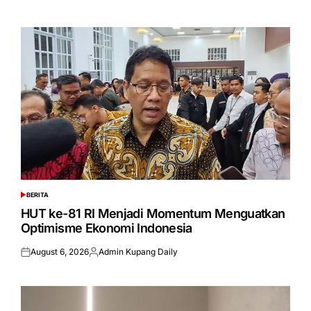
on
by
BERITA
POSTED
IN
HUT ke-81 RI Menjadi Momentum Menguatkan
Optimisme Ekonomi Indonesia
August 6, 2026
Admin Kupang Daily
Posted
Posted
on
by