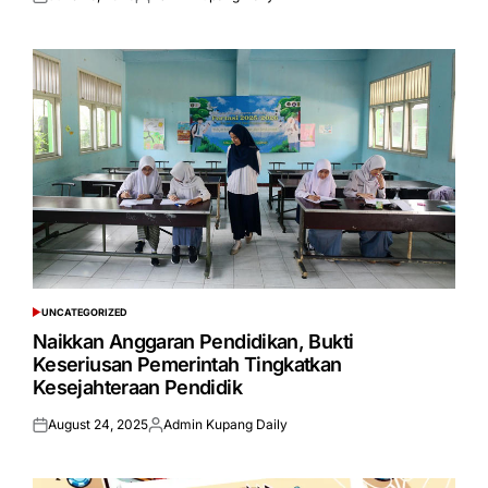
Posted
Posted
on
by
UNCATEGORIZED
POSTED
IN
Naikkan Anggaran Pendidikan, Bukti
Keseriusan Pemerintah Tingkatkan
Kesejahteraan Pendidik
August 24, 2025
Admin Kupang Daily
Posted
Posted
on
by