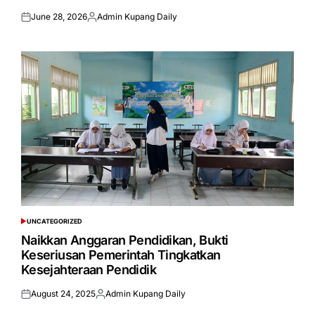
June 28, 2026
Admin Kupang Daily
Posted
Posted
on
by
UNCATEGORIZED
POSTED
IN
Naikkan Anggaran Pendidikan, Bukti
Keseriusan Pemerintah Tingkatkan
Kesejahteraan Pendidik
August 24, 2025
Admin Kupang Daily
Posted
Posted
on
by