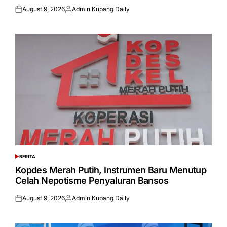
August 9, 2026
Admin Kupang Daily
Posted
Posted
on
by
BERITA
POSTED
IN
Kopdes Merah Putih, Instrumen Baru Menutup
Celah Nepotisme Penyaluran Bansos
August 9, 2026
Admin Kupang Daily
Posted
Posted
on
by