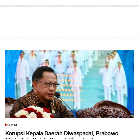
on
by
BERITA
POSTED
IN
Korupsi Kepala Daerah Diwaspadai, Prabowo