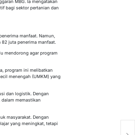
nggaran MBG. Ia mengatakan
if bagi sektor pertanian dan
i penerima manfaat. Namun,
 82 juta penerima manfaat.
lalu mendorong agar program
, program ini melibatkan
 kecil menengah (UMKM) yang
usi dan logistik. Dengan
ak dalam memastikan
suk masyarakat. Dengan
M
ajar yang meningkat, tetapi
K