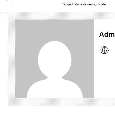
n
Tagged
Indonesia
,
news
,
update
Admi