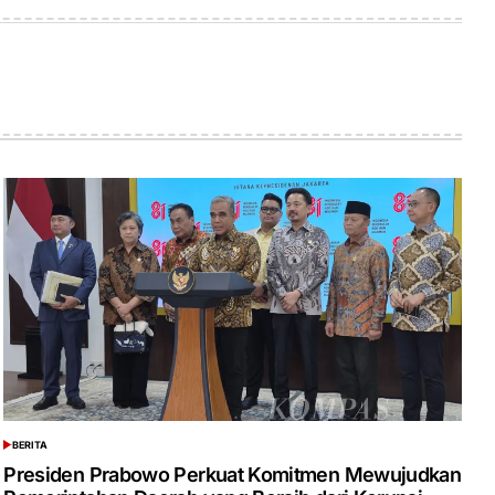
on
by
BERITA
POSTED
IN
Presiden Prabowo Perkuat Komitmen Mewujudkan