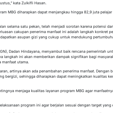
ustus,” kata Zulkifli Hasan.
ram MBG diharapkan dapat menjangkau hingga 82,9 juta pelaja
lan selama satu pekan, telah menjadi sorotan karena potensi dam
uasan cakupan penerima manfaat ini adalah langkah konkret p
dapatkan asupan gizi yang cukup untuk mendukung pertumbuhan
(BGN), Dadan Hindayana, menyambut baik rencana pemerintah u
a langkah ini akan memberikan dampak signifikan bagi masyara
a manfaat utama.
an, artinya akan ada penambahan penerima manfaat. Dengan beg
g bergizi, sehingga diharapkan dapat meningkatkan kualitas ke
tingnya menjaga kualitas layanan program MBG agar manfaatnya
laksanaan program ini agar berjalan sesuai dengan target yang 