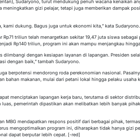
mentan), Sudaryono, turut mendukung penuh wacana kenaikan a
 meningkatkan gizi pelajar, tetapi juga memberikan dampak posit
, kami dukung. Bagus juga untuk ekonomi kita,” kata Sudaryono.
 Rp71 triliun telah menargetkan sekitar 19,47 juta siswa sebaga
jadi Rp140 triliun, program ini akan mampu menjangkau hingga
us diimbangi dengan kesiapan layanan di lapangan. Presiden se
sasi dengan baik,” tambah Sudaryono.
a berpotensi mendorong roda perekonomian nasional. Pasalnya
an bahan makanan, mulai dari petani lokal hingga pelaku usaha
dapat menciptakan lapangan kerja baru, terutama di sektor distrib
 luas, pemerintah dipastikan akan melibatkan lebih banyak pih
 MBG mendapatkan respons positif dari berbagai pihak, terma
rus mengoptimalkan program ini, diharapkan tidak hanya gizi pel
al dapat berputar lebih cepat. [-red]