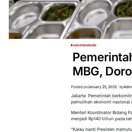
UNCATEGORIZED
POSTED
IN
Pemerinta
MBG, Doro
Posted on
January 25, 2025
by
Admi
Jakarta  Pemerintah berkom
pemulihan ekonomi nasional s
Menteri Koordinator Bidang P
menjadi Rp140 triliun pada tah
“Kalau nanti Presiden memut