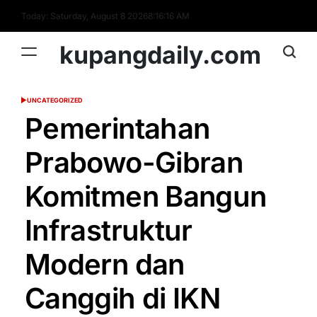
Skip
Today: Saturday, August 8 2026
8
:
16
:
17
AM
to
content
kupangdaily.com
UNCATEGORIZED
POSTED
IN
Pemerintahan
Prabowo-Gibran
Komitmen Bangun
Infrastruktur
Modern dan
Canggih di IKN