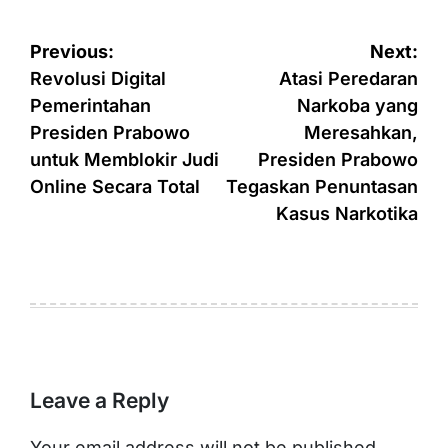
Post
Previous:
Next:
navigation
Revolusi Digital
Atasi Peredaran
Pemerintahan
Narkoba yang
Presiden Prabowo
Meresahkan,
untuk Memblokir Judi
Presiden Prabowo
Online Secara Total
Tegaskan Penuntasan
Kasus Narkotika
Leave a Reply
Your email address will not be published.