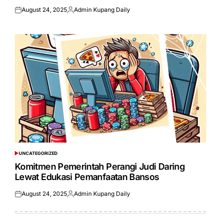
August 24, 2025
Admin Kupang Daily
Posted
Posted
on
by
UNCATEGORIZED
POSTED
IN
Komitmen Pemerintah Perangi Judi Daring
Lewat Edukasi Pemanfaatan Bansos
August 24, 2025
Admin Kupang Daily
Posted
Posted
on
by