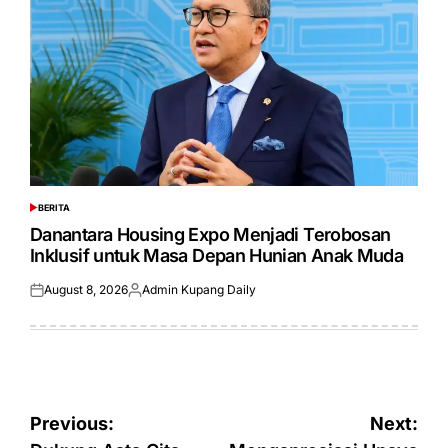
BERITA
POSTED
IN
Danantara Housing Expo Menjadi Terobosan
Inklusif untuk Masa Depan Hunian Anak Muda
August 8, 2026
Admin Kupang Daily
Posted
Posted
on
by
Post
Previous:
Next: