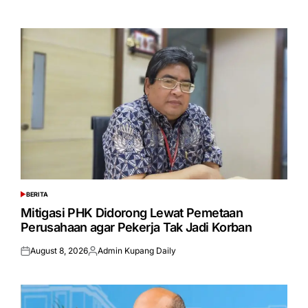
on
by
BERITA
POSTED
IN
Mitigasi PHK Didorong Lewat Pemetaan
Perusahaan agar Pekerja Tak Jadi Korban
August 8, 2026
Admin Kupang Daily
Posted
Posted
on
by