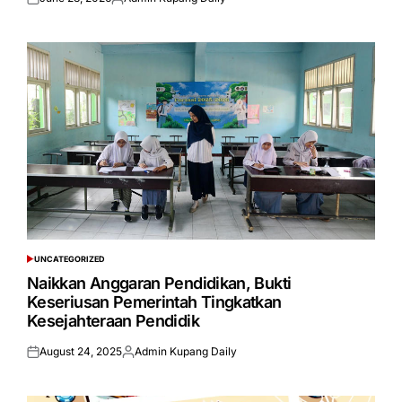
Posted
Posted
on
by
UNCATEGORIZED
POSTED
IN
Naikkan Anggaran Pendidikan, Bukti
Keseriusan Pemerintah Tingkatkan
Kesejahteraan Pendidik
August 24, 2025
Admin Kupang Daily
Posted
Posted
on
by