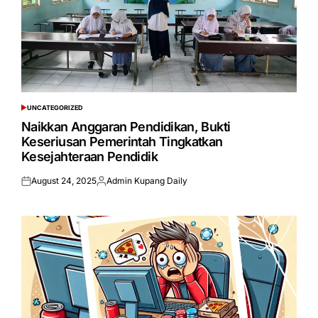
UNCATEGORIZED
POSTED
IN
Naikkan Anggaran Pendidikan, Bukti
Keseriusan Pemerintah Tingkatkan
Kesejahteraan Pendidik
August 24, 2025
Admin Kupang Daily
Posted
Posted
on
by