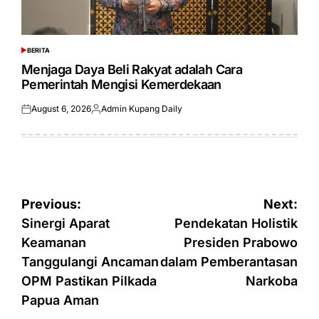
BERITA
POSTED
IN
Menjaga Daya Beli Rakyat adalah Cara
Pemerintah Mengisi Kemerdekaan
August 6, 2026
Admin Kupang Daily
Posted
Posted
on
by
Post
Previous:
Next:
navigation
Sinergi Aparat
Pendekatan Holistik
Keamanan
Presiden Prabowo
Tanggulangi Ancaman
dalam Pemberantasan
OPM Pastikan Pilkada
Narkoba
Papua Aman