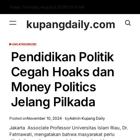
Skip
Today: Thursday, August 6 2026
3
:
13
:
14
AM
to
content
kupangdaily.com
UNCATEGORIZED
POSTED
IN
Pendidikan Politik
Cegah Hoaks dan
Money Politics
Jelang Pilkada
Posted on
November 10, 2024
by
Admin Kupang Daily
Jakarta  Associate Professor Universitas Islam Riau, Dr.
Fatmawati, mengatakan bahwa masyarakat perlu