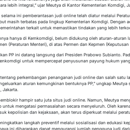
ara lebih integral,” ujar Meutya di Kantor Kementerian Komdigi, J
ama ini pemberantasan judi online telah diatur melalui Peratu
ebut masih terbatas pada lingkup Kementerian Komdigi. Dengan ad
merintahan terkait untuk memastikan tindakan yang lebih terkoor
nnya hanya di Kemkomdigi, belum didukung oleh aturan-aturan l
rmen (Peraturan Menteri), di atas Permen dan Kepmen (Keputusan M
kan PP ini datang langsung dari Presiden Prabowo Subianto. Pada
enkomdigi untuk mempercepat penyusunan payung hukum yang 
tentang perkembangan penanganan judi online dan salah satu l
ngeluarkan aturan kemungkinan bentuknya PP,” ungkap Meutya 
, Jakarta.
 memblokir hampir satu juta situs judi online. Namun, Meutya m
 untuk mengatasi permasalahan secara menyeluruh. Oleh karena 
uk kepolisian dan kejaksaan, akan terus diperkuat melalui peratu
eningkatkan langkah preventif melalui sosialisasi dan edukasi ke
Upaya ini diharapkan dapat mengurangi jumlah pengguna judi da