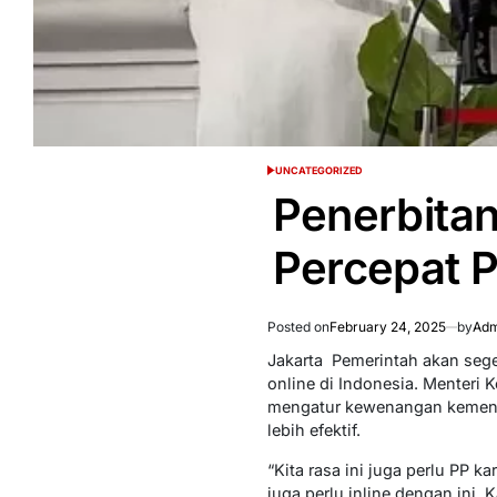
UNCATEGORIZED
POSTED
IN
Penerbitan
Percepat 
Posted on
February 24, 2025
by
Adm
Jakarta  Pemerintah akan se
online di Indonesia. Menteri
mengatur kewenangan kementer
lebih efektif.
“Kita rasa ini juga perlu PP k
juga perlu inline dengan ini.