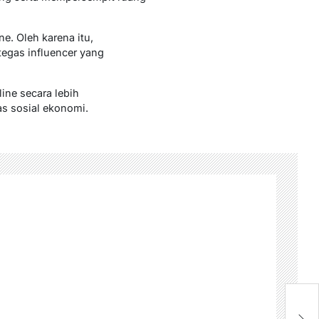
e. Oleh karena itu,
tegas influencer yang
ine secara lebih
s sosial ekonomi.
D
S