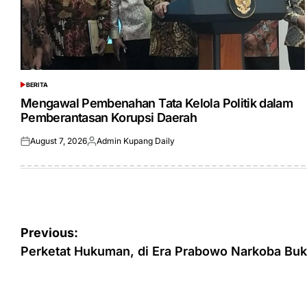
BERITA
POSTED
IN
Mengawal Pembenahan Tata Kelola Politik dalam
Pemberantasan Korupsi Daerah
August 7, 2026
Admin Kupang Daily
Posted
Posted
on
by
Post
Previous:
navigation
Perketat Hukuman, di Era Prabowo Narkoba Buk