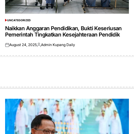
UNCATEGORIZED
POSTED
IN
Naikkan Anggaran Pendidikan, Bukti Keseriusan
Pemerintah Tingkatkan Kesejahteraan Pendidik
August 24, 2025
Admin Kupang Daily
Posted
Posted
on
by