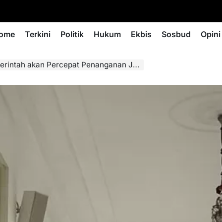
ome
Terkini
Politik
Hukum
Ekbis
Sosbud
Opini
tah akan Percepat Penanganan Judi Online