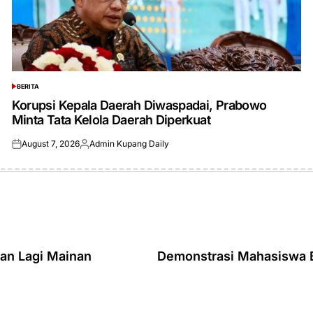
BERITA
POSTED
IN
Korupsi Kepala Daerah Diwaspadai, Prabowo
Minta Tata Kelola Daerah Diperkuat
August 7, 2026
Admin Kupang Daily
Posted
Posted
on
by
an Lagi Mainan
Demonstrasi Mahasiswa B