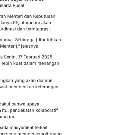
akarta Pusat.
ran Menteri dan Keputusan
anya PP, aturan ini akan
dinasi dan terintegrasi.
ainnya. Sehingga [dibutuhkan
enteri),” jelasnya.
 Senin, 17 Februari 2025,
lebih kuat dalam menangani
angkah yang akan diambil
saat memberikan keterangan
engakui bahwa upaya
itu, pendekatan kolaboratif
ran ini.
pada masyarakat terkait
ring serta mempersempit ruang