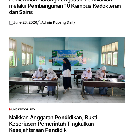
melalui Pembangunan 10 Kampus Kedokteran
dan Sains
June 28, 2026
Admin Kupang Daily
Posted
Posted
on
by
UNCATEGORIZED
POSTED
IN
Naikkan Anggaran Pendidikan, Bukti
Keseriusan Pemerintah Tingkatkan
Kesejahteraan Pendidik