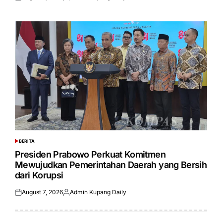
Posted
Posted
on
by
BERITA
POSTED
IN
Presiden Prabowo Perkuat Komitmen
Mewujudkan Pemerintahan Daerah yang Bersih
dari Korupsi
August 7, 2026
Admin Kupang Daily
Posted
Posted
on
by