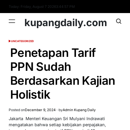
Skip
Today: Friday, August 7 2026
3
:
44
:
58
PM
to
content
kupangdaily.com
UNCATEGORIZED
POSTED
IN
Penetapan Tarif
PPN Sudah
Berdasarkan Kajian
Holistik
Posted on
December 9, 2024
by
Admin Kupang Daily
Jakarta  Menteri Keuangan Sri Mulyani Indrawati
mengatakan bahwa setiap kebijakan perpajakan,