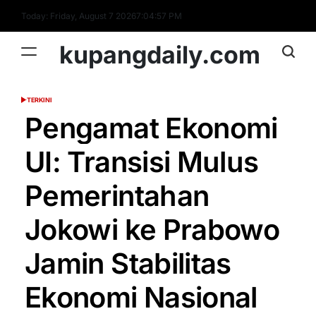
Skip
Today: Friday, August 7 2026
7
:
04
:
58
PM
to
content
kupangdaily.com
TERKINI
POSTED
IN
Pengamat Ekonomi
UI: Transisi Mulus
Pemerintahan
Jokowi ke Prabowo
Jamin Stabilitas
Ekonomi Nasional