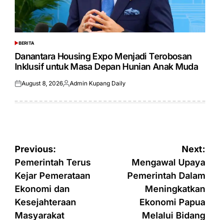
BERITA
POSTED
IN
Danantara Housing Expo Menjadi Terobosan
Inklusif untuk Masa Depan Hunian Anak Muda
August 8, 2026
Admin Kupang Daily
Posted
Posted
on
by
Post
Previous:
Next:
navigation
Pemerintah Terus
Mengawal Upaya
Kejar Pemerataan
Pemerintah Dalam
Ekonomi dan
Meningkatkan
Kesejahteraan
Ekonomi Papua
Masyarakat
Melalui Bidang