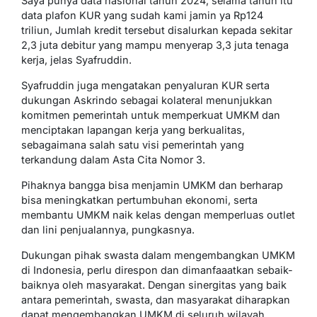
Saya punya data nasional tahun 2024, selama tahun itu
data plafon KUR yang sudah kami jamin ya Rp124
triliun, Jumlah kredit tersebut disalurkan kepada sekitar
2,3 juta debitur yang mampu menyerap 3,3 juta tenaga
kerja, jelas Syafruddin.
Syafruddin juga mengatakan penyaluran KUR serta
dukungan Askrindo sebagai kolateral menunjukkan
komitmen pemerintah untuk memperkuat UMKM dan
menciptakan lapangan kerja yang berkualitas,
sebagaimana salah satu visi pemerintah yang
terkandung dalam Asta Cita Nomor 3.
Pihaknya bangga bisa menjamin UMKM dan berharap
bisa meningkatkan pertumbuhan ekonomi, serta
membantu UMKM naik kelas dengan memperluas outlet
dan lini penjualannya, pungkasnya.
Dukungan pihak swasta dalam mengembangkan UMKM
di Indonesia, perlu direspon dan dimanfaaatkan sebaik-
baiknya oleh masyarakat. Dengan sinergitas yang baik
antara pemerintah, swasta, dan masyarakat diharapkan
dapat mengembangkan UMKM di seluruh wilayah