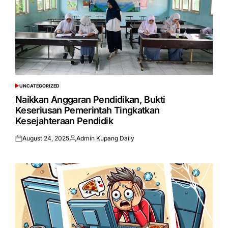
UNCATEGORIZED
POSTED
IN
Naikkan Anggaran Pendidikan, Bukti
Keseriusan Pemerintah Tingkatkan
Kesejahteraan Pendidik
August 24, 2025
Admin Kupang Daily
Posted
Posted
on
by