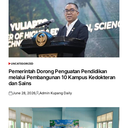
UNCATEGORIZED
POSTED
IN
Pemerintah Dorong Penguatan Pendidikan
melalui Pembangunan 10 Kampus Kedokteran
dan Sains
June 28, 2026
Admin Kupang Daily
Posted
Posted
on
by