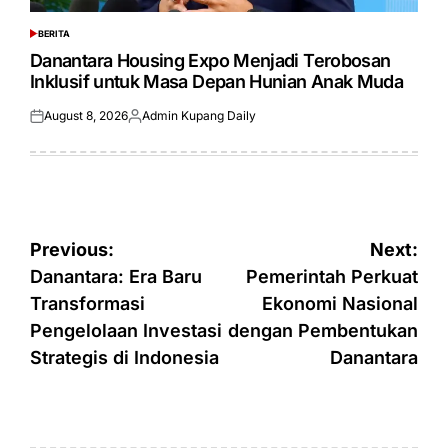
BERITA
POSTED
IN
Danantara Housing Expo Menjadi Terobosan
Inklusif untuk Masa Depan Hunian Anak Muda
August 8, 2026
Admin Kupang Daily
Posted
Posted
on
by
Post
Previous:
Next:
navigation
Danantara: Era Baru
Pemerintah Perkuat
Transformasi
Ekonomi Nasional
Pengelolaan Investasi
dengan Pembentukan
Strategis di Indonesia
Danantara