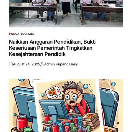
UNCATEGORIZED
POSTED
IN
Naikkan Anggaran Pendidikan, Bukti
Keseriusan Pemerintah Tingkatkan
Kesejahteraan Pendidik
August 24, 2025
Admin Kupang Daily
Posted
Posted
on
by