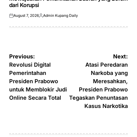
dari Korupsi
August 7, 2026
Admin Kupang Daily
Posted
Posted
on
by
Post
Previous:
Next:
navigation
Revolusi Digital
Atasi Peredaran
Pemerintahan
Narkoba yang
Presiden Prabowo
Meresahkan,
untuk Memblokir Judi
Presiden Prabowo
Online Secara Total
Tegaskan Penuntasan
Kasus Narkotika