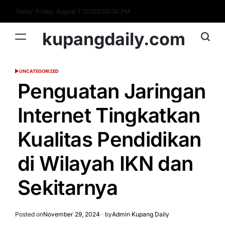
Skip
Today: Friday, August 7 2026
2
:
00
:
31
PM
to
content
kupangdaily.com
UNCATEGORIZED
POSTED
IN
Penguatan Jaringan
Internet Tingkatkan
Kualitas Pendidikan
di Wilayah IKN dan
Sekitarnya
Posted on
November 29, 2024
by
Admin Kupang Daily