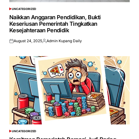
UNCATEGORIZED
POSTED
IN
Naikkan Anggaran Pendidikan, Bukti
Keseriusan Pemerintah Tingkatkan
Kesejahteraan Pendidik
August 24, 2025
Admin Kupang Daily
Posted
Posted
on
by
UNCATEGORIZED
POSTED
IN