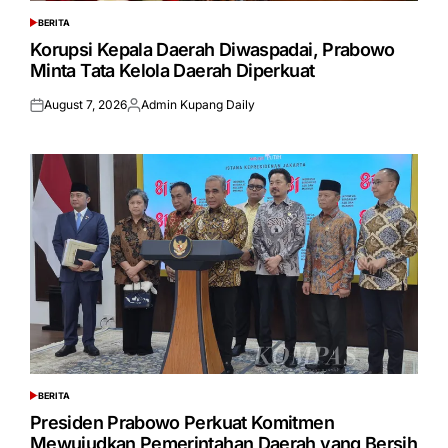
BERITA
POSTED
IN
Korupsi Kepala Daerah Diwaspadai, Prabowo
Minta Tata Kelola Daerah Diperkuat
August 7, 2026
Admin Kupang Daily
Posted
Posted
on
by
BERITA
POSTED
IN
Presiden Prabowo Perkuat Komitmen
Mewujudkan Pemerintahan Daerah yang Bersih