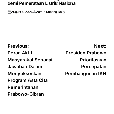
demi Pemerataan Listrik Nasional
August 5, 2026
Admin Kupang Daily
Posted
Posted
on
by
Post
Previous:
Next:
navigation
Peran Aktif
Presiden Prabowo
Masyarakat Sebagai
Prioritaskan
Jawaban Dalam
Percepatan
Menyukseskan
Pembangunan IKN
Program Asta Cita
Pemerintahan
Prabowo-Gibran