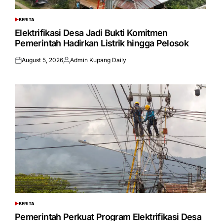
BERITA
POSTED
IN
Elektrifikasi Desa Jadi Bukti Komitmen
Pemerintah Hadirkan Listrik hingga Pelosok
August 5, 2026
Admin Kupang Daily
Posted
Posted
on
by
BERITA
POSTED
IN
Pemerintah Perkuat Program Elektrifikasi Desa