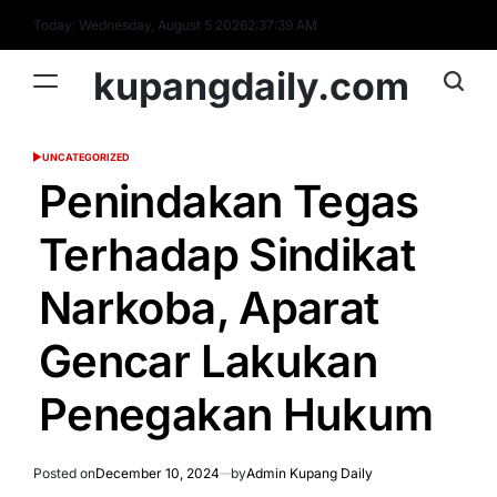
Skip
Today: Wednesday, August 5 2026
2
:
37
:
40
AM
to
content
kupangdaily.com
UNCATEGORIZED
POSTED
IN
Penindakan Tegas
Terhadap Sindikat
Narkoba, Aparat
Gencar Lakukan
Penegakan Hukum
Posted on
December 10, 2024
by
Admin Kupang Daily