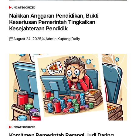
UNCATEGORIZED
POSTED
IN
Naikkan Anggaran Pendidikan, Bukti
Keseriusan Pemerintah Tingkatkan
Kesejahteraan Pendidik
August 24, 2025
Admin Kupang Daily
Posted
Posted
on
by
UNCATEGORIZED
POSTED
IN
Komitmen Pemerintah Perangi Judi Daring