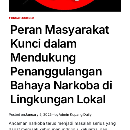
UNCATEGORIZED
POSTED
IN
Peran Masyarakat
Kunci dalam
Mendukung
Penanggulangan
Bahaya Narkoba di
Lingkungan Lokal
Posted on
January 5, 2025
by
Admin Kupang Daily
Ancaman narkoba terus menjadi masalah serius yang
dapat merusak kehidupan individu, keluarga, dan