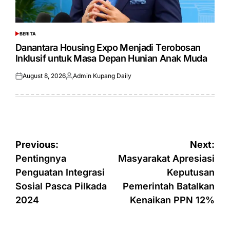
BERITA
POSTED
IN
Danantara Housing Expo Menjadi Terobosan
Inklusif untuk Masa Depan Hunian Anak Muda
August 8, 2026
Admin Kupang Daily
Posted
Posted
on
by
Post
Previous:
Next:
navigation
Pentingnya
Masyarakat Apresiasi
Penguatan Integrasi
Keputusan
Sosial Pasca Pilkada
Pemerintah Batalkan
2024
Kenaikan PPN 12%