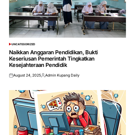
UNCATEGORIZED
POSTED
IN
Naikkan Anggaran Pendidikan, Bukti
Keseriusan Pemerintah Tingkatkan
Kesejahteraan Pendidik
August 24, 2025
Admin Kupang Daily
Posted
Posted
on
by