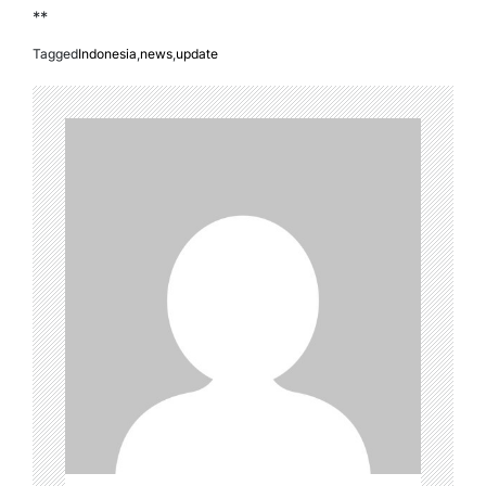
**
Tagged
Indonesia
,
news
,
update