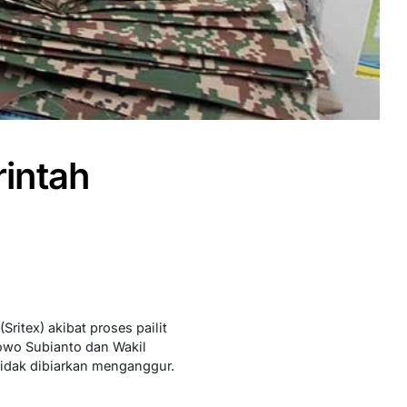
rintah
itex) akibat proses pailit
owo Subianto dan Wakil
tidak dibiarkan menganggur.
.