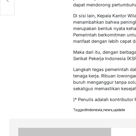
dapat mendorong pertumbuhan 
Di sisi lain, Kepala Kantor W
menambahkan bahwa peningkat
merupakan bentuk nyata keha
Pemerintah berkomitmen untu
manfaat dengan lebih cepat da
Maka dari itu, dengan berbagai
Serikat Pekerja Indonesia (KSP
Langkah tegas pemerintah da
tenaga kerja. Ribuan lowonga
buruh menganggur tanpa solusi
sekaligus memastikan kesejaht
)* Penulis adalah kontributo
Tagged
Indonesia
,
news
,
update