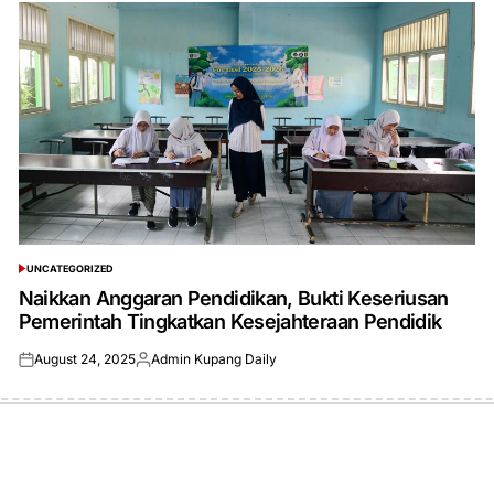
UNCATEGORIZED
POSTED
IN
Naikkan Anggaran Pendidikan, Bukti Keseriusan
Pemerintah Tingkatkan Kesejahteraan Pendidik
August 24, 2025
Admin Kupang Daily
Posted
Posted
on
by