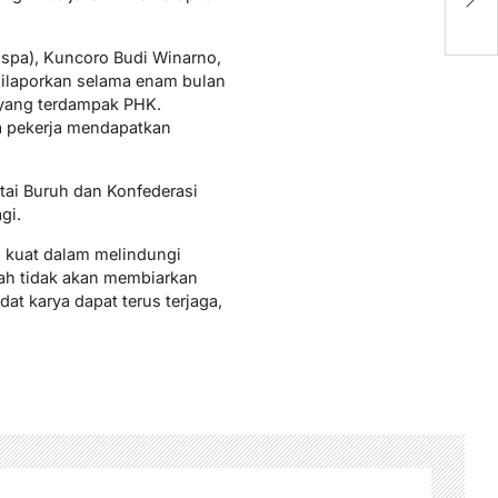
K
uspa), Kuncoro Budi Winarno,
ilaporkan selama enam bulan
 yang terdampak PHK.
a pekerja mendapatkan
rtai Buruh dan Konfederasi
gi.
 kuat dalam melindungi
tah tidak akan membiarkan
at karya dapat terus terjaga,