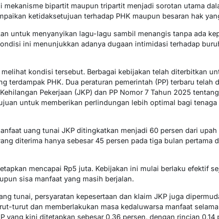
i mekanisme bipartit maupun tripartit menjadi sorotan utama dal
mpaikan ketidaksetujuan terhadap PHK maupun besaran hak yang
kan untuk menyanyikan lagu-lagu sambil menangis tanpa ada kepa
ondisi ini menunjukkan adanya dugaan intimidasi terhadap buru
 melihat kondisi tersebut. Berbagai kebijakan telah diterbitkan 
ng terdampak PHK. Dua peraturan pemerintah (PP) terbaru telah d
Kehilangan Pekerjaan (JKP) dan PP Nomor 7 Tahun 2025 tentang
tujuan untuk memberikan perlindungan lebih optimal bagi tenaga 
 manfaat uang tunai JKP ditingkatkan menjadi 60 persen dari upa
ang diterima hanya sebesar 45 persen pada tiga bulan pertama 
tapkan mencapai Rp5 juta. Kebijakan ini mulai berlaku efektif se
pun sisa manfaat yang masih berjalan.
ang tunai, persyaratan kepesertaan dan klaim JKP juga dipermu
turut-turut dan memberlakukan masa kedaluwarsa manfaat selama
KP yang kini ditetapkan sebesar 0,36 persen, dengan rincian 0,14