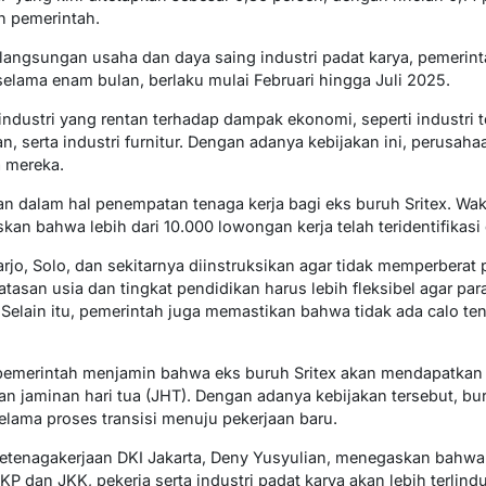
n pemerintah.
angsungan usaha dan daya saing industri padat karya, pemerint
elama enam bulan, berlaku mulai Februari hingga Juli 2025.
industri yang rentan terhadap dampak ekonomi, seperti industri te
, serta industri furnitur. Dengan adanya kebijakan ini, perusa
 mereka.
n dalam hal penempatan tenaga kerja bagi eks buruh Sritex. Wak
n bahwa lebih dari 10.000 lowongan kerja telah teridentifikasi 
jo, Solo, dan sekitarnya diinstruksikan agar tidak memperberat
 batasan usia dan tingkat pendidikan harus lebih fleksibel agar p
Selain itu, pemerintah juga memastikan bahwa tidak ada calo te
 pemerintah menjamin bahwa eks buruh Sritex akan mendapatkan
an jaminan hari tua (JHT). Dengan adanya kebijakan tersebut, bu
elama proses transisi menuju pekerjaan baru.
etenagakerjaan DKI Jakarta, Deny Yusyulian, menegaskan bahwa
KP dan JKK, pekerja serta industri padat karya akan lebih terlind