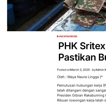
UNCATEGORIZED
POSTED
IN
PHK Sritex
Pastikan 
Posted on
March 3, 2025
by
Admin K
Oleh : Maya Naura Lingga )*
Pemutusan hubungan kerja (PH
telah ditangani dengan sanga
Presiden Gibran Rakabuming R
Ribuan lowongan kerja telah 