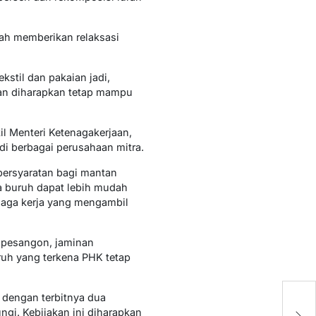
ah memberikan relaksasi
kstil dan pakaian jadi,
haan diharapkan tetap mampu
il Menteri Ketenagakerjaan,
di berbagai perusahaan mitra.
 persyaratan bagi mantan
ara buruh dapat lebih mudah
naga kerja yang mengambil
 pesangon, jaminan
ruh yang terkena PHK tetap
 dengan terbitnya dua
P
ungi. Kebijakan ini diharapkan