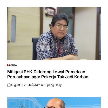
on
by
BERITA
POSTED
IN
Mitigasi PHK Didorong Lewat Pemetaan
Perusahaan agar Pekerja Tak Jadi Korban
August 8, 2026
Admin Kupang Daily
Posted
Posted
on
by