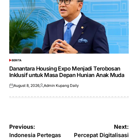
BERITA
POSTED
IN
Danantara Housing Expo Menjadi Terobosan
Inklusif untuk Masa Depan Hunian Anak Muda
August 8, 2026
Admin Kupang Daily
Posted
Posted
on
by
Post
Previous:
Next:
navigation
Indonesia Pertegas
Percepat Digitalisasi