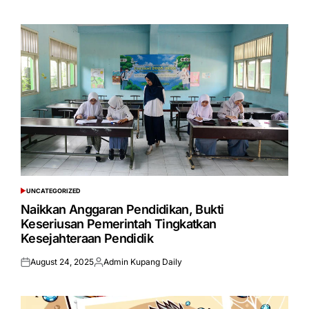
on
by
UNCATEGORIZED
POSTED
IN
Naikkan Anggaran Pendidikan, Bukti
Keseriusan Pemerintah Tingkatkan
Kesejahteraan Pendidik
August 24, 2025
Admin Kupang Daily
Posted
Posted
on
by