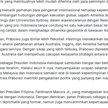
tik yang membuatnya lebih mudah diterima oleh para pemimpin d
ng menarik perhatian para pengamat internasional terhadap kep
bangan hubungan dengan kekuatan global, seperti Amerika Ser
Hastings dari Universitas Sydney, dalam wawancaranya dengan N
n yang pro-Indonesia tanpa condong ke satu kekuatan besar ter
ang cerdas dalam menghadapi dinamika geopolitik di kawasan Asi
an, Prabowo juga dinilai lebih fleksibel. Hastings menekankan 
 aliansi pertahanan antara Australia, Inggris, dan Amerika Serik
ara lainnya. Dengan sikap yang lebih terbuka, Prabowo dipredi
Australia dan memperluas cakupan kerjasama strategis antara k
 sebagai Presiden Indonesia mendapat sambutan hangat dari ber
nwar Ibrahim, melalui akun X-nya, menyampaikan ucapan selama
ra Malaysia dan Indonesia semakin erat di bawah kepemimpinan
hwa Prabowo memiliki pengalaman politik yang panjang dan m
ari Presiden Filipina, Ferdinand Marcos Jr., yang menegaskan ko
al dengan Indonesia. Dengan demikian, peran Prabowo sebagai 
n diplomatik yang formal, namun juga mencerminkan kepercayaan