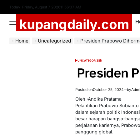
Skip
Today: Friday, August 7 2026
11
:
56
:
08
AM
to
kupangdaily.com
content
H
Menu
Home
Uncategorized
Presiden Prabowo Dihorm
UNCATEGORIZED
POSTED
IN
Presiden 
Posted on
October 25, 2024
by
Admi
Oleh :Andika Pratama
Pelantikan Prabowo Subianto
dalam sejarah politik Indone
besar harapan bangsa-bangsa
perjalanan kariernya, Prabo
panggung global.