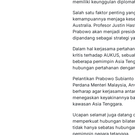
memiliki keunggulan diploma
Salah satu faktor penting ya
kemampuannya menjaga keseim
Australia. Profesor Justin 
Prabowo akan menjadi preside
dipandang sebagai strategi y
Dalam hal kerjasama pertahan
kritis terhadap AUKUS, sebuah
beberapa pemimpin Asia Tengg
hubungan pertahanan dengan 
Pelantikan Prabowo Subianto
Perdana Menteri Malaysia, A
berharap agar kerjasama anta
menegaskan keyakinannya ba
kawasan Asia Tenggara.
Ucapan selamat juga datang d
memperkuat hubungan bilater
tidak hanya sebatas hubunga
pemimpin negara tetangga.