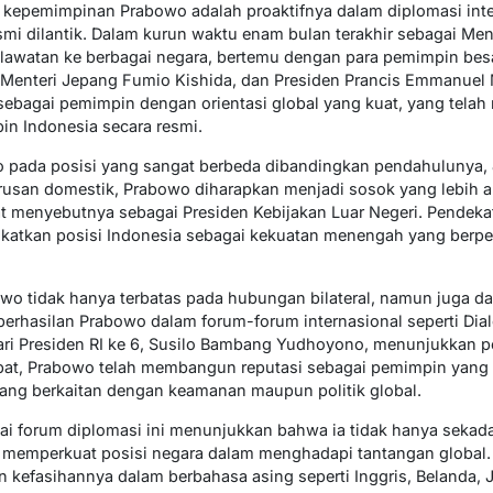
i kepemimpinan Prabowo adalah proaktifnya dalam diplomasi int
mi dilantik. Dalam kurun waktu enam bulan terakhir sebagai Men
0 lawatan ke berbagai negara, bertemu dengan para pemimpin besa
a Menteri Jepang Fumio Kishida, dan Presiden Prancis Emmanuel 
ebagai pemimpin dengan orientasi global yang kuat, yang tela
n Indonesia secara resmi.
 pada posisi yang sangat berbeda dibandingkan pendahulunya, 
rusan domestik, Prabowo diharapkan menjadi sosok yang lebih ak
t menyebutnya sebagai Presiden Kebijakan Luar Negeri. Pendekat
ngkatkan posisi Indonesia sebagai kekuatan menengah yang berp
o tidak hanya terbatas pada hubungan bilateral, namun juga d
eberhasilan Prabowo dalam forum-forum internasional seperti Dia
ari Presiden RI ke 6, Susilo Bambang Yudhoyono, menunjukkan p
at, Prabowo telah membangun reputasi sebagai pemimpin yang 
 yang berkaitan dengan keamanan maupun politik global.
gai forum diplomasi ini menunjukkan bahwa ia tidak hanya sekada
a memperkuat posisi negara dalam menghadapi tantangan global
n kefasihannya dalam berbahasa asing seperti Inggris, Belanda,