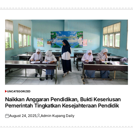
UNCATEGORIZED
POSTED
IN
Naikkan Anggaran Pendidikan, Bukti Keseriusan
Pemerintah Tingkatkan Kesejahteraan Pendidik
August 24, 2025
Admin Kupang Daily
Posted
Posted
on
by