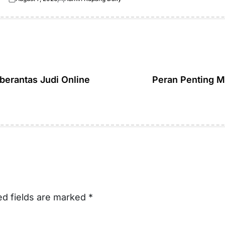
Posted
Posted
on
by
erantas Judi Online
Peran Penting M
ed fields are marked
*