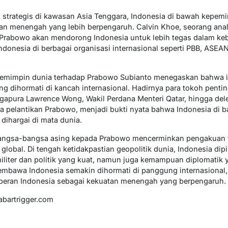
 strategis di kawasan Asia Tenggara, Indonesia di bawah kepem
an menengah yang lebih berpengaruh. Calvin Khoe, seorang anali
rabowo akan mendorong Indonesia untuk lebih tegas dalam kebija
ndonesia di berbagai organisasi internasional seperti PBB, ASEA
a pemimpin dunia terhadap Prabowo Subianto menegaskan bahwa 
ang dihormati di kancah internasional. Hadirnya para tokoh pentin
gapura Lawrence Wong, Wakil Perdana Menteri Qatar, hingga dele
ara pelantikan Prabowo, menjadi bukti nyata bahwa Indonesia d
 dihargai di mata dunia.
bangsa-bangsa asing kepada Prabowo mencerminkan pengakuan
lobal. Di tengah ketidakpastian geopolitik dunia, Indonesia dip
iliter dan politik yang kuat, namun juga kemampuan diplomatik
mbawa Indonesia semakin dihormati di panggung internasiona
 peran Indonesia sebagai kekuatan menengah yang berpengaruh.
abartrigger.com