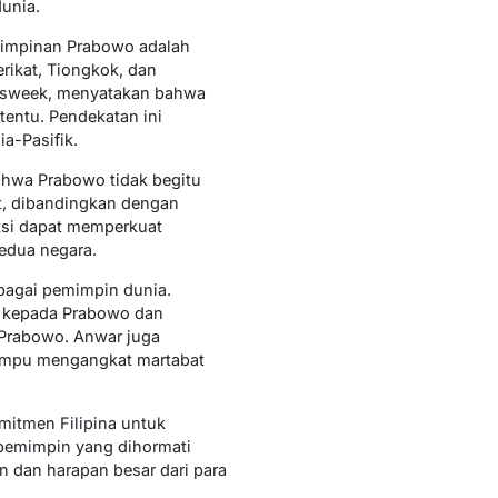
unia.
emimpinan Prabowo adalah
ikat, Tiongkok, dan
ewsweek, menyatakan bahwa
tentu. Pendekatan ini
a-Pasifik.
bahwa Prabowo tidak begitu
at, dibandingkan dengan
ksi dapat memperkuat
edua negara.
bagai pemimpin dunia.
t kepada Prabowo dan
 Prabowo. Anwar juga
ampu mengangkat martabat
mitmen Filipina untuk
pemimpin yang dihormati
 dan harapan besar dari para