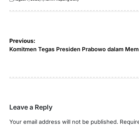
Posted
Posted
on
by
Post
Previous:
navigation
Komitmen Tegas Presiden Prabowo dalam Memb
Leave a Reply
Your email address will not be published.
Requir