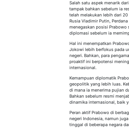
Salah satu aspek menarik dar
tampak bahkan sebelum ia res
telah melakukan lebih dari 2
Rusia Vladimir Putin, Perdan
menegaskan posisi Prabowo s
diplomasi sebelum ia memimpi
Hal ini menempatkan Prabowo
Jokowi lebih berfokus pada u
negeri. Bahkan, para pengama
proaktif ini berpotensi meni
internasional.
Kemampuan diplomatik Prabow
geopolitik yang lebih luas. K
di mana ia menerima pujian d
Bahkan sebelum resmi menjab
dinamika internasional, baik
Peran aktif Prabowo di berba
negeri Indonesia, namun jug
tinggal di beberapa negara da